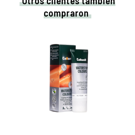
Otros clientes también
compraron
Cuidados de colores y
crema impermeabilizadora.
Mantiene todos los materiales lisos de
cuero y de alta tecnología con efecto de
impermeabilización.
Nutre el cuero, se mantiene duradero.
En muchos tonos, disponibles de clásico
negro y marrón hasta la moda azul, verde y