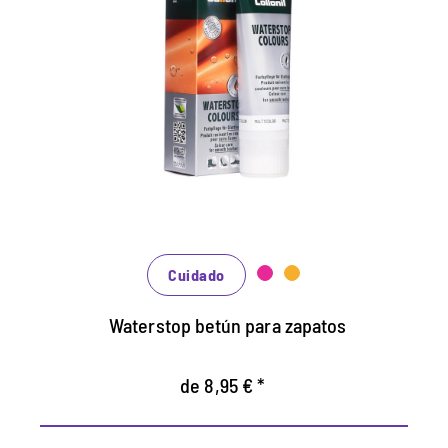
Cuidados de colores y
crema impermeabilizadora.
Mantiene todos los materiales lisos de
cuero y de alta tecnología con efecto de
impermeabilización.
Nutre el cuero, se mantiene duradero.
En muchos tonos, disponibles de clásico
negro y marrón hasta la moda azul, verde y
rojo.
Cuidado
Waterstop betún para zapatos
de 8,95 € *