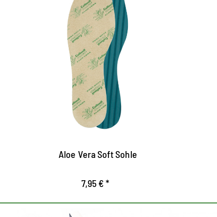
Suela wellness con Aloe
Ef
Vera.
S
p
La suave superficie de microfibra con Aloe
v
Vera garantiza una gran comodidad de uso.
C
El extracto de planta retiene la humedad y
a
cuida la piel.
al
El perfil ranurado en la parte inferior
L
ofrece una circulación de aire óptima,
fi
Aloe Vera Soft Sohle
evita deslizamiento y le da un ajuste
seguro en el zapato.
7,95 € *