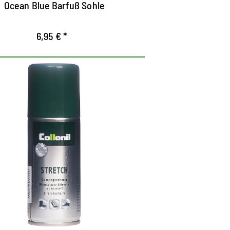
Ocean Blue Barfuß Sohle
ejoran la circulación del aire, brindan un
colchamente adicional y se mantiene
6,95 € *
irme en el zapato.
puma de tensión para
zapatos nuevos
a espuma especial estira los puntos de
recion en el zapato.
stira los zapatos específicamente a los
untos de presión.
l ayudante perfecto quando se usan