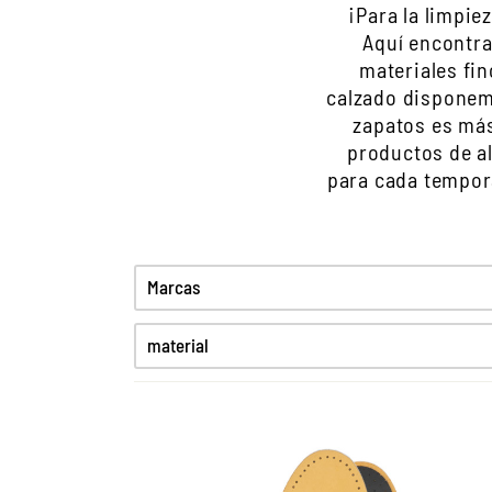
¡Para la limpi
Aquí encontra
materiales fin
calzado disponem
zapatos es más
productos de al
para cada tempora
Marcas
material
Charol
Cuero de ante
Cuero engrasado
Cuero liso