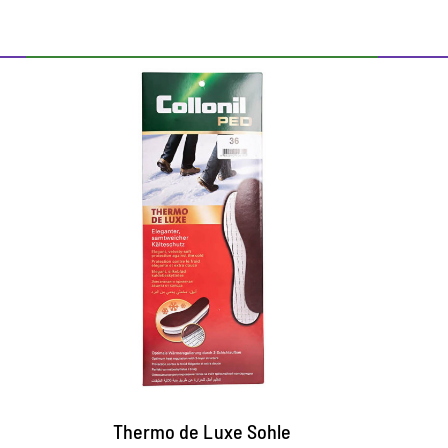
Suela termica
calefactable.
La suela extremadamente fina no es
voluminosa, se adapta a zapatos elegantes
y protege contra el frío.
La parte superior suave y duradera de
microfibra de alta calidad garantiza un
clima ideal en el zapato.
Thermo de Luxe Sohle
La capa intermedia de espuma amortigua