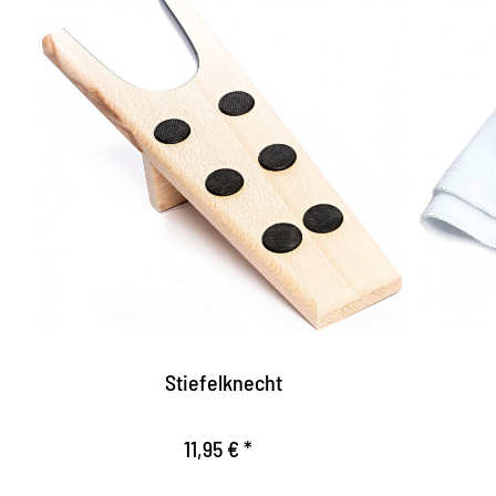
El ayudante para quitarse
Pa
las botas.
P
to
Equipado con nubs antideslizantes.
T
Permite una base firme.
de
Un lindo presente
La
Stiefelknecht
11,95 € *