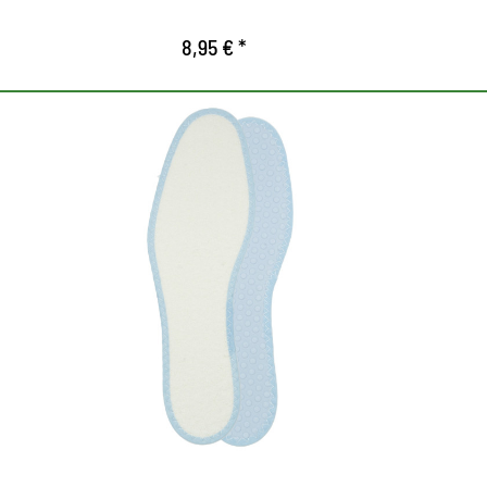
las cargas de choque y garantiza la
8,95 € *
comodidad.
Plantilla de tejido de rizo
Pla
lavable.
Con doble capa de látex para un acolchado
C
particularmente bueno
p
La parte superior del algodón se enfría y
L
absorve la humedad de manera muy
a
efectiva.
e
Las pretuberancias en la parte inferior
L