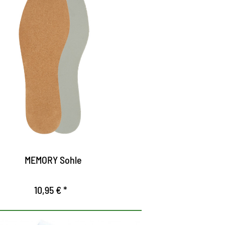
ecto de memoria casual
e adapta perfectamente a la carga de
resión del pie gracias a la espuma
iscoelastica.
onfort óptimo de uso, donde el pie y las
rticulaciones están notablemente
iviados.
a suela es antideslizante, ofrece una
rma en el zapato.
MEMORY Sohle
10,95 € *