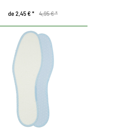
de 2,45 € *
4,95 € *
ntilla de tejido de rizo
lavable.
on doble capa de látex para un acolchado
articularmente bueno
a parte superior del algodón se enfría y
bsorve la humedad de manera muy
fectiva.
as pretuberancias en la parte inferior