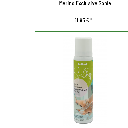
Merino Exclusive Sohle
11,95 € *
Medias invisibles para
pulverización.
Spray sedoso y incoloro transparente para
pulverizar en los pies
Reduce la fricción entre la piel y el interior
del zapato.
Previene ampollas.