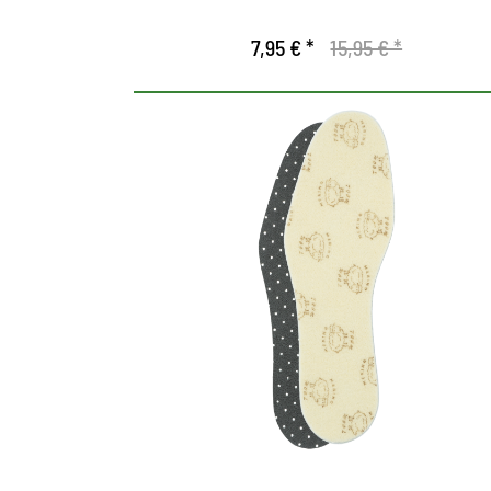
7,95 € *
15,95 € *
Suela termal con merino.
Suave aterciopelado, superficie de
calentamiento hecha 100% de lana
merino.
Actúa compensando la temperatura y
regulando la humedad.
Con capa intermedia hecha de aluminio
como barrera contra el frío.