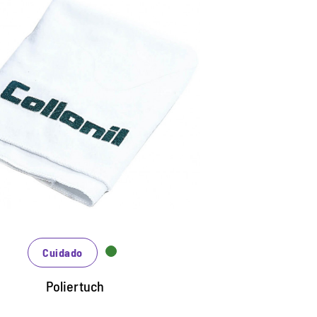
ño de pulido práctico
roductos de cuidado adecuado para
dos los materiales lisos.
ambién para pulir como acabado después
 limpiar y cuidar.
vable, así como larga vida util.
Cuidado
Poliertuch