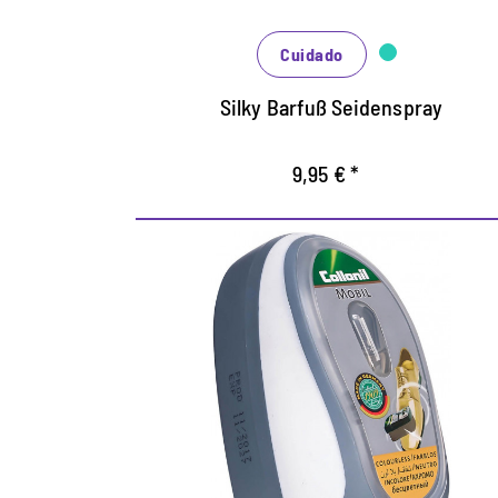
Cuidado
Silky Barfuß Seidenspray
9,95 € *
Experto por una buena
impresión
La esponja asegura el brillo en cuero liso y
materiales sintéticos lisos.