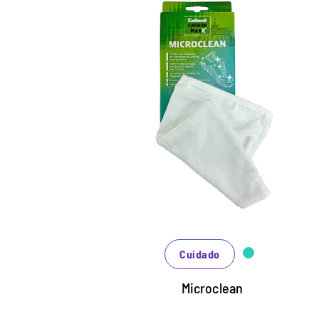
MaxX Microclean
Guante de microfibra para todos los
materiales
Perfecto para limpiar la parte superior y la
entresuela
Elimina el exceso de líquido de limpieza o
espuma
Cuidado
Microclean