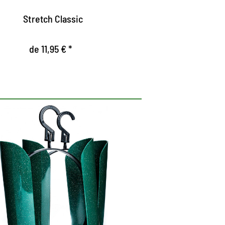
apatos de cuero nuevos.
Stretch Classic
de 11,95 € *
ldeador para botas de
tobillo.
decuado para botas de tobillo con una
ongitud del eje de hasta 18 centímetros.