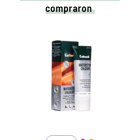
compraron
Cuidados de colores y
crema impermeabilizadora.
Mantiene todos los materiales lisos de
cuero y de alta tecnología con efecto de
impermeabilización.
Nutre el cuero, se mantiene duradero.
En muchos tonos, disponibles de clásico
negro y marrón hasta la moda azul, verde y