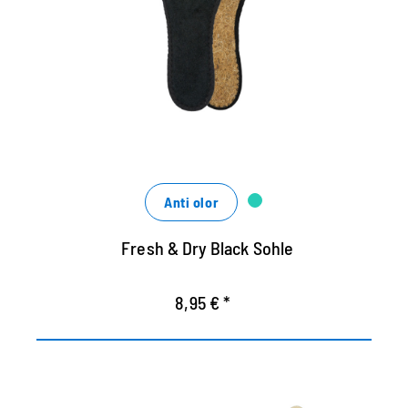
Suela higienica negra de algodón de rizo
fibra de coco.
Lavable hasta 30 grados.
Asegura un buen clima de calzado.
Anti olor
Fresh & Dry Black Sohle
8,95 € *