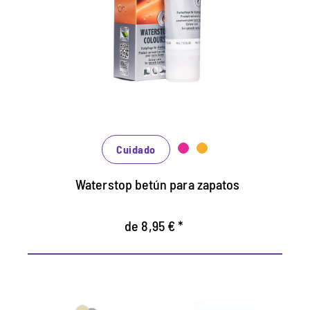
Mantiene todos los materiales lisos de
cuero y de alta tecnología con efecto de
impermeabilización.
Nutre el cuero, se mantiene duradero.
En muchos tonos, disponibles de clásico
negro y marrón hasta la moda azul, verde y
rojo.
Cuidado
Waterstop betún para zapatos
de 8,95 € *