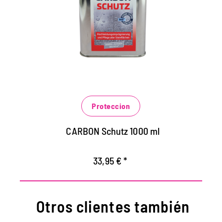
piedra.
Impermeabilización de alto rendimiento
para superficies de piedra de todo tipo en
interiores y exteriores.
Protege contra las influencias climáticas
extremas y cargas.
Proteccion
Previene la rápida penetración de la
contaminación acuosa, grasienta y
CARBON Schutz 1000 ml
aceitosa.
33,95 € *
Otros clientes también