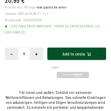
20,95 € *
Precios incl. IVA legal
más gastos de envío
Tamaño:
500 ml (41,90 € / 1 L)
ProductoID:
41650000000
LISTO PARA ENVÍO INMEDIATO, TIEMPO DE ENTREGA APROX. 3-5
DÍAS HÁBILES
-
+
Add to
cesta
oder
Für innen und außen. Schützt vor extremen
Wettereinflüssen und Belastungen. Das schnelle Eindringen
von wässerigen, fettigen und öligen Verschmutzungen wird
verhindert. Es entsteht ein perfekter und langanhaltender