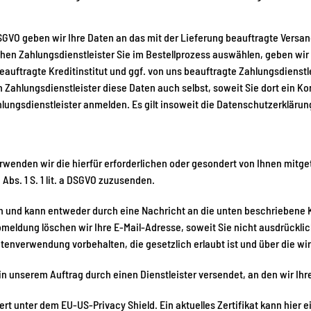
 b DSGVO geben wir Ihre Daten an das mit der Lieferung beauftragte Ver
lchen Zahlungsdienstleister Sie im Bestellprozess auswählen, geben wir
auftragte Kreditinstitut und ggf. von uns beauftragte Zahlungsdienst
Zahlungsdienstleister diese Daten auch selbst, soweit Sie dort ein Ko
ungsdienstleister anmelden. Es gilt insoweit die Datenschutzerklärung
wenden wir die hierfür erforderlichen oder gesondert von Ihnen mitge
Abs. 1 S. 1 lit. a DSGVO zuzusenden.
h und kann entweder durch eine Nachricht an die unten beschriebene 
eldung löschen wir Ihre E-Mail-Adresse, soweit Sie nicht ausdrücklich
nverwendung vorbehalten, die gesetzlich erlaubt ist und über die wir 
n unserem Auftrag durch einen Dienstleister versendet, an den wir Ihr
ziert unter dem EU-US-Privacy Shield. Ein aktuelles Zertifikat kann
hier
e