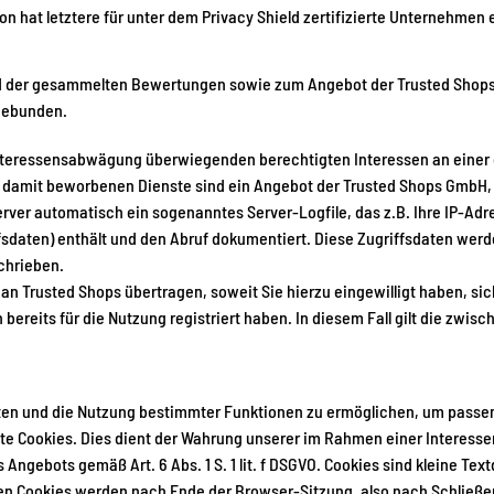
hat letztere für unter dem Privacy Shield zertifizierte Unternehmen
d der gesammelten Bewertungen sowie zum Angebot der Trusted Shops Pr
gebunden.
Interessensabwägung überwiegenden berechtigten Interessen an eine
 die damit beworbenen Dienste sind ein Angebot der Trusted Shops GmbH, 
rver automatisch ein sogenanntes Server-Logfile, das z.B. Ihre IP-Adr
sdaten) enthält und den Abruf dokumentiert. Diese Zugriffsdaten wer
chrieben.
n Trusted Shops übertragen, soweit Sie hierzu eingewilligt haben, sic
ereits für die Nutzung registriert haben. In diesem Fall gilt die zwis
lten und die Nutzung bestimmter Funktionen zu ermöglichen, um passe
te Cookies. Dies dient der Wahrung unserer im Rahmen einer Intere
 Angebots gemäß Art. 6 Abs. 1 S. 1 lit. f DSGVO. Cookies sind kleine Te
n Cookies werden nach Ende der Browser-Sitzung, also nach Schließen