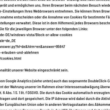
gerät und ermöglichen uns, Ihren Browser beim nächsten Besuch wiede
e-Einstellungen Ihres Webbrowsers entnehmen. Sie können Ihren Browse
 Annahme entscheiden oder die Annahme von Cookies für bestimmte Fäl
nstellungen verwaltet. Diese ist in dem Hilfemenü jedes Browsers beschr
ie für die jeweiligen Browser unter den folgenden Links:
m/de-DE/windows-vista/Block-or-allow-cookies
cale=de_DE
/answer.py?hl=de&hlrm=en&answer=95647
es-erlauben-und-ablehnen
/cookies.html
nalität unserer Website eingeschränkt sein.
n Google Analytics (siehe unten) auch das sogenannte DoubleClick-C
ient der Wahrung unserer im Rahmen einer Interessensabwägung überw
6 Abs. 1 S. 1 lit. f DSGVO. Die durch das Cookie automatisch erzeugt
tragen und dort gespeichert. Die IP Adresse wird dabei durch die Akti
en der Europäischen Union oder in anderen Vertragsstaaten des Abkom