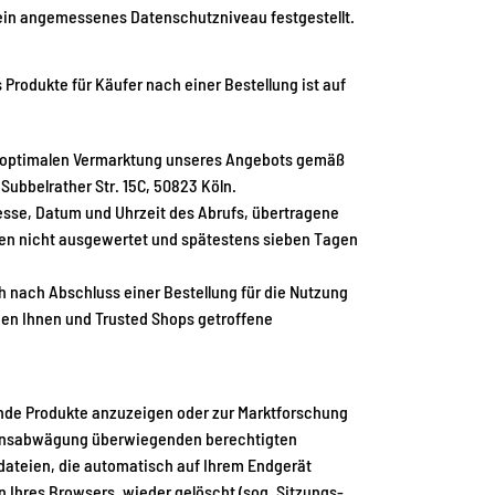
 ein angemessenes Datenschutzniveau festgestellt.
odukte für Käufer nach einer Bestellung ist auf
r optimalen Vermarktung unseres Angebots gemäß
Subbelrather Str. 15C, 50823 Köln.
esse, Datum und Uhrzeit des Abrufs, übertragene
den nicht ausgewertet und spätestens sieben Tagen
h nach Abschluss einer Bestellung für die Nutzung
chen Ihnen und Trusted Shops getroffene
nde Produkte anzuzeigen oder zur Marktforschung
ssensabwägung überwiegenden berechtigten
xtdateien, die automatisch auf Ihrem Endgerät
 Ihres Browsers, wieder gelöscht (sog. Sitzungs-