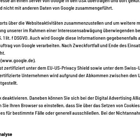
dresse an einen Server von Google in den USA übertragen und dort gekü
rd nicht mit anderen Daten von Google zusammengeführt.
orts über die Websiteaktivitäten zusammenzustellen und um weitere 
hrung unserer im Rahmen einer Interessensabwägung überwiegenden ber
 1 lit. f DSGVO. Auch wird Google diese Informationen gegebenenfalls a
Auftrag von Google verarbeiten. Nach Zweckfortfall und Ende des Einsa
ht.
. (www.google.de).
st zertifiziert unter dem EU-US-Privacy Shield sowie unter dem Swiss-US
zertifizierte Unternehmen wird aufgrund der Abkommen zwischen den 
gestellt.
k
deaktivieren. Daneben können Sie sich bei der
Digital Advertising All
 Sie Ihren Browser so einstellen, dass Sie über das Setzen von Cookie
für bestimmte Fälle oder generell ausschließen. Bei der Nichtannahm
nalyse