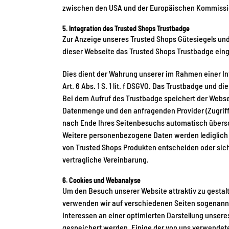
zwischen den USA und der Europäischen Kommission 
5. Integration des Trusted Shops Trustbadge
Zur Anzeige unseres Trusted Shops Gütesiegels un
dieser Webseite das Trusted Shops Trustbadge ein
Dies dient der Wahrung unserer im Rahmen einer 
Art. 6 Abs. 1 S. 1 lit. f DSGVO. Das Trustbadge und
Bei dem Aufruf des Trustbadge speichert der Webse
Datenmenge und den anfragenden Provider (Zugriff
nach Ende Ihres Seitenbesuchs automatisch übers
Weitere personenbezogene Daten werden lediglich a
von Trusted Shops Produkten entscheiden oder sich b
vertragliche Vereinbarung.
6. Cookies und Webanalyse
Um den Besuch unserer Website attraktiv zu gesta
verwenden wir auf verschiedenen Seiten sogenann
Interessen an einer optimierten Darstellung unseres
gespeichert werden. Einige der von uns verwendete