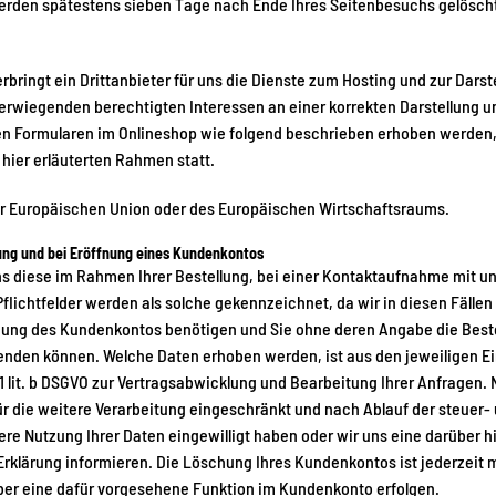
werden spätestens sieben Tage nach Ende Ihres Seitenbesuchs gelösch
bringt ein Drittanbieter für uns die Dienste zum Hosting und zur Darst
wiegenden berechtigten Interessen an einer korrekten Darstellung un
n Formularen im Onlineshop wie folgend beschrieben erhoben werden, 
 hier erläuterten Rahmen statt.
 der Europäischen Union oder des Europäischen Wirtschaftsraums.
ng und bei Eröffnung eines Kundenkontos
diese im Rahmen Ihrer Bestellung, bei einer Kontaktaufnahme mit uns 
 Pflichtfelder werden als solche gekennzeichnet, da wir in diesen Fäll
nung des Kundenkontos benötigen und Sie ohne deren Angabe die Beste
enden können. Welche Daten erhoben werden, ist aus den jeweiligen Ei
 1 lit. b DSGVO zur Vertragsabwicklung und Bearbeitung Ihrer Anfragen.
r die weitere Verarbeitung eingeschränkt und nach Ablauf der steuer
itere Nutzung Ihrer Daten eingewilligt haben oder wir uns eine darüb
er Erklärung informieren. Die Löschung Ihres Kundenkontos ist jederzei
ber eine dafür vorgesehene Funktion im Kundenkonto erfolgen.