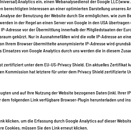
Universal) Analytics ein, einen Webanalysedienst der Google LLC (www.
rechtigten Interessen an einer optimierten Darstellung unseres Angeb
e Analyse der Benutzung der Website durch Sie ermöglichen, wie zum B
erden in der Regel an einen Server von Google in den USA übertragen u
 IP-Adresse vor der Übermittlung innerhalb der Mitgliedstaaten der Eu
aum gekürzt. Nur in Ausnahmefällen wird die volle IP-Adresse an eine
von Ihrem Browser übermittelte anonymisierte IP-Adresse wird grundsä
s Einsatzes von Google Analytics durch uns werden die in diesem Zu
t zertifiziert unter dem EU-US-Privacy Shield. Ein aktuelles Zertifikat 
 Kommission hat letztere für unter dem Privacy Shield zertifiziert
ugten und auf Ihre Nutzung der Website bezogenen Daten (inkl. Ihrer I
r dem folgenden Link verfügbare Browser-Plugin herunterladen und inst
ink
klicken, um die Erfassung durch Google Analytics auf dieser Website
re Cookies, müssen Sie den Link erneut klicken.