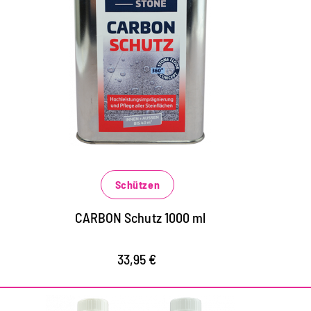
Hochleistungsschutz für
alle Steinflächen
für Steinflächen aller Art im Innen- und
L
Außenbereich, Fliesen, Betonböden,
S
Beton- und Natursteinfassaden
F
N
schützt vor extremen Wettereinflüssen
und Belastungen
s
Schützen
W
verhindert das schnelle Eindringen von
wässrigen, fettigen und öligen
v
CARBON Schutz 1000 ml
Verschmutzungen
E
ö
33,95 €