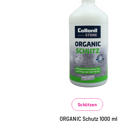
Universalschutz für alle
Natur- und
Kunststeinarten
Lösemittelfreie Imprägnierung für alle
Steinflächen im Innen- und Außenbereich,
Fliesen, Betonböden, Beton- und
Natursteinfassade
schützt langanhaltend vor
Schützen
Wettereinflüssen und Verschmutzungen
verhindert effektiv das schnelle
ORGANIC Schutz 1000 ml
Eindringen von wässrigen, fettigen und
öligen Verschmutzungen