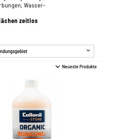
ärbungen, Wasser-
lächen zeitlos
ndungsgebiet
in 1 Universalreinigung
 Schutz für alle Natur-
und Kunststeinarten