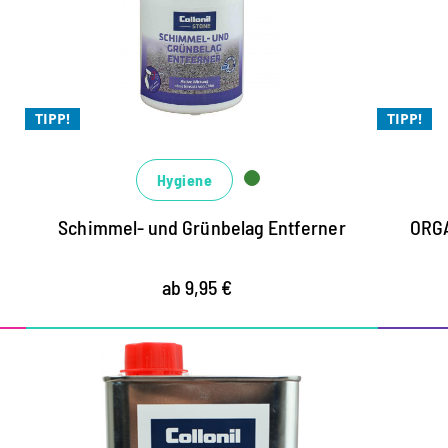
aktive Wirkung ohne Einsatz von Chlor
L
R
für Silikonfugen, Fliesen, Stein,
f
Mauerwerk, Putz und vieles mehr
TIPP!
TIPP!
f
materialschonende Entfernung ohne
A
Bleicheffekt
Hygiene
B
M
Schimmel- und Grünbelag Entferner
ORGA
k
B
ab 9,95 €
S
Universaler
Un