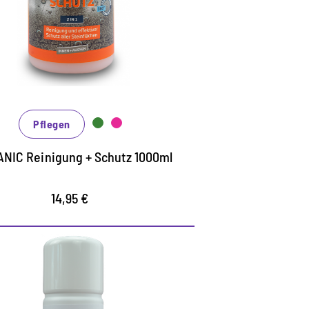
ösemittel - und säurefreie organische
einigung mit integrierter Schutzfunktion
ür innen und aussen
ür alle Steinflächen im Innen- und
ußenbereich, Fliesen, Betonböden,
Pflegen
eton- und Natursteinfassade
armor, Sand- und Kalkstein,
NIC Reinigung + Schutz 1000ml
eramischen Fliesen, Granit, Schiefer,
eton- und empfindliche
14,95 €
teinoberflächen
iversalschutz für alle