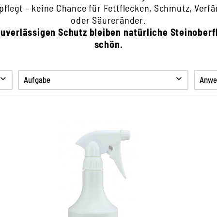
pflegt – keine Chance für Fettflecken, Schmutz, Verf
oder Säureränder.
uverlässigen Schutz bleiben natürliche Steinoberf
schön.
Aufgabe
Anwe
Reinigen
Pflegen
Schützen
Hygiene
Beseitigt aktiv Schimmel,
2 
Grünbeläge, Stockflecken
und
und Algen