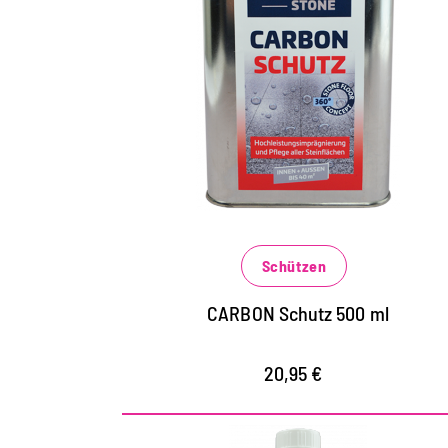
Hochleistungsschutz für
alle Steinflächen
für Steinflächen aller Art im Innen- und
Außenbereich, Fliesen, Betonböden,
Beton- und Natursteinfassaden
schützt vor extremen Wettereinflüssen
und Belastungen
Schützen
verhindert das schnelle Eindringen von
wässrigen, fettigen und öligen
CARBON Schutz 500 ml
Verschmutzungen
20,95 €