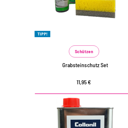
langanhaltender Schutz ohne das
Erscheinungsbild der Oberfläche zu
verändern
TIPP!
Frostbeständig und UV-stabil
lösemittelfreie Imprägnierung für den
Schützen
Auftrag auf allen saugfähigen Steinflächen
Grabsteinschutz Set
11,95 €
Universaler