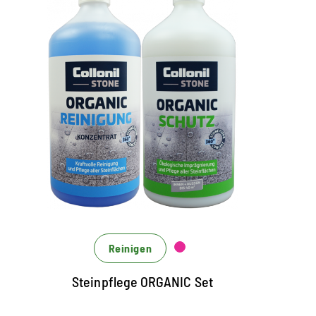
Set aus Reinigung und
Schutz für alle Natur- und
Kunststeinarten
das Set besteht aus 1 x Organic Reinigung
(1000 ml) und 1 x Organic Schutz (1000 ml)
zur unkomplizierten Reinigung und
Imgrägnierung von Steinoberflächen aller
Art im Innen- und Außenbereich
Reinigen
frischt Steinflächen auf und bietet
hocheffektiven Langzeitschutz
Steinpflege ORGANIC Set