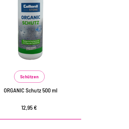
Natur- und
Kunststeinarten
ösemittelfreie Imprägnierung für alle
teinflächen im Innen- und Außenbereich,
liesen, Betonböden, Beton- und
atursteinfassade
chützt langanhaltend vor
Schützen
ettereinflüssen und Verschmutzungen
erhindert effektiv das schnelle
ORGANIC Schutz 500 ml
indringen von wässrigen, fettigen und
ligen Verschmutzungen
12,95 €