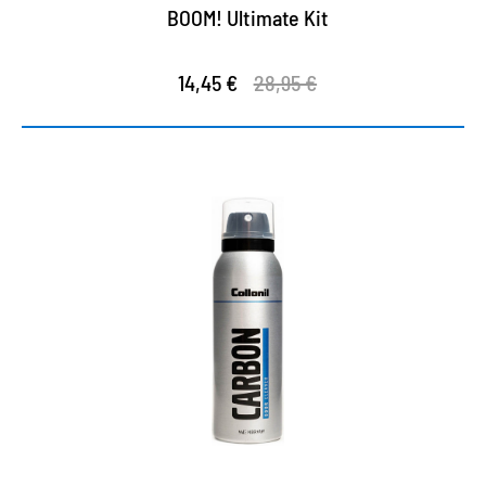
BOOM! Ultimate Kit
14,45 €
28,95 €
Anti-Geruchsspray für
Turnschuhe und Textilien
für Sportschuhe, Sneaker, Bekleidung und
Sporttaschen
entfernt dauerhaft unangenehme Gerüche
bekämpft hochwirksam die Ursachen von