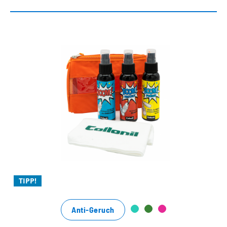
Ultimate Kit – Limited Edition
Reinigung, Frische und Schutz ohne
Kompromisse
easy und unkompliziert in der Anwendung
mit natürlichen Inhaltsstoffen
TIPP!
Anti-Geruch