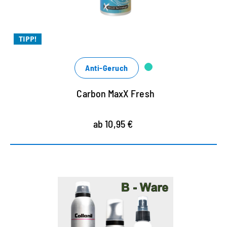
Xtra Frischekick mit coolem Duft
Xtra leistungsstark
TIPP!
Anti-Geruch
Carbon MaxX Fresh
ab 10,95 €