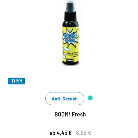
COOL & FRESH – die
hygienische Frische im Schuh
nachhaltige Menthol-Minz-Frische, die dich durch
den Tag begleitet
der effektive, organische Geruchskiller
für frischen, hygienischen Duft
TIPP!
Anti-Geruch
BOOM! Fresh
ab 4,45 €
8,95 €