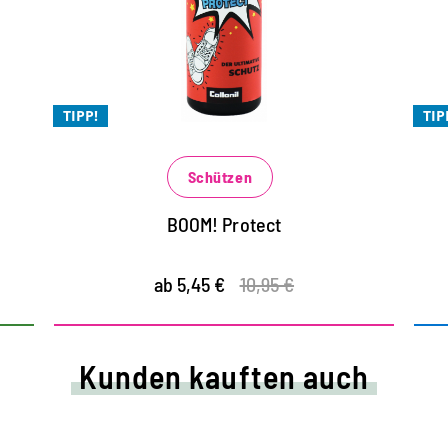
extremer Schutz gegen Nässe und
Schmutz
r
für alle Materialien: Glatt- und Rauleder,
TIPP!
TIP
Textil und Synthetik
die Atmungsaktivität des Materials
Schützen
bleibt erhalten
BOOM! Protect
ab 5,45 €
10,95 €
Kunden kauften auch