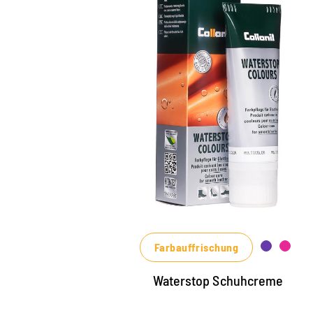
Farbige Pflege- un
Imprägniercreme
pflegt alle Glattleder und HighTech-
Materialien mit Imprägnier-Effekt
nährt das Leder, hält es strapazierfähig
in vielen Farbtönen, von klassischem
Schwarz und Braun bis zu modischen
Blau-, Grün- und Rottönen erhältlich
Farbauffrischung
Waterstop Schuhcreme