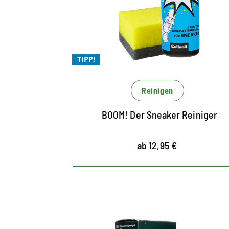
easy anzuwenden
der coolste Allround-Cleaner für Sneake
mit Magic 4 Formel
TIPP!
Reinigen
BOOM! Der Sneaker Reiniger
ab 12,95 €