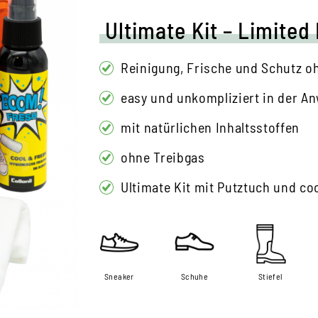
Ultimate Kit – Limited
Reinigung, Frische und Schutz 
easy und unkompliziert in der 
mit natürlichen Inhaltsstoffen
ohne Treibgas
Ultimate Kit mit Putztuch und co
Sneaker
Schuhe
Stiefel