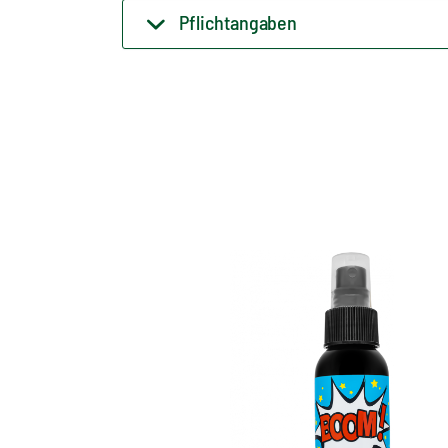
Pflichtangaben
Die
Komplettreinigung
für jeden Sneaker