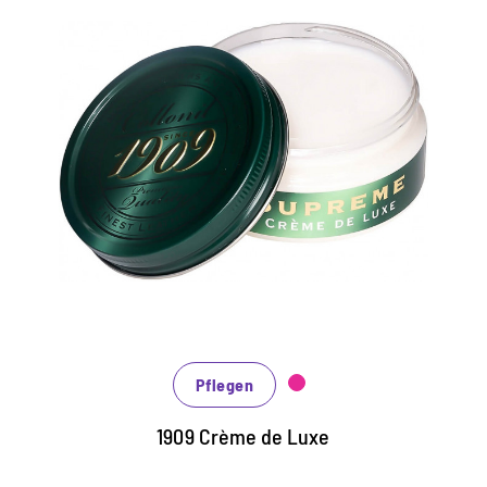
d
Luxus-Schuhcreme
für perfekten,
farbtiefen Glanz
angereichert mit natürlichen Wachsen
und Ölen
schützt und nährt alle Glattleder
optimale Farbauffrischung und
farbtiefer Glanz
Pflegen
1909 Crème de Luxe