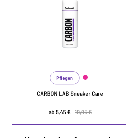
Sportschuhe
Pflege für alle Glatt- und Rauleder sowie
Mesh
versorgt das Material mit wertvoller
Feuchtigkeit
schützt vor Nässe, Schmutz und Staub
Pflegen
CARBON LAB Sneaker Care
ab 5,45 €
10,95 €