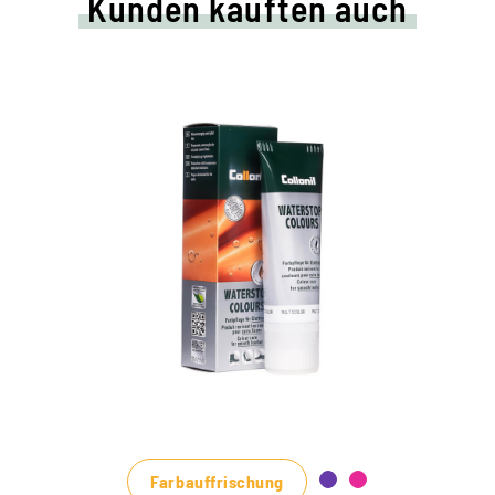
Kunden kauften auch
Farbige Pflege- und
Imprägniercreme
pflegt alle Glattleder und HighTech-
Materialien mit Imprägnier-Effekt
nährt das Leder, hält es strapazierfähig
in vielen Farbtönen, von klassischem
Schwarz und Braun bis zu modischen Blau-,
Grün- und Rottönen erhältlich
Farbauffrischung