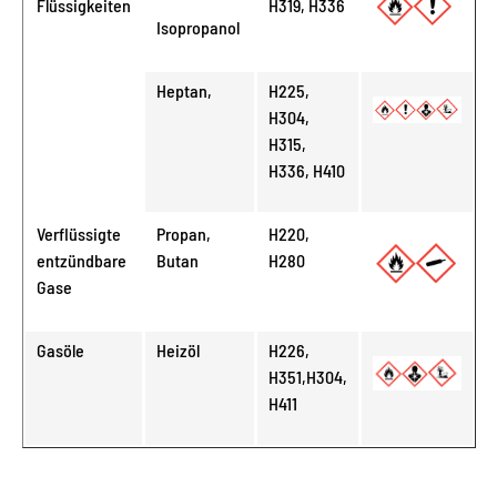
Flüssigkeiten
H319, H336
Isopropanol
Heptan,
H225,
H304,
H315,
H336, H410
Verflüssigte
Propan,
H220,
entzündbare
Butan
H280
Gase
Gasöle
Heizöl
H226,
H351,H304,
H411