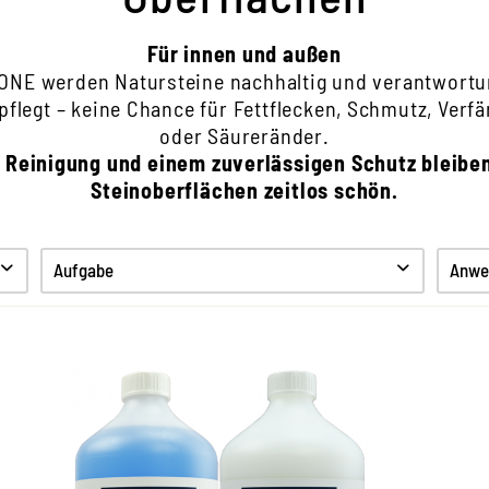
Für innen und außen
NE werden Natursteine nachhaltig und verantwortun
pflegt – keine Chance für Fettflecken, Schmutz, Verf
oder Säureränder.
r Reinigung und einem zuverlässigen Schutz bleiben
Steinoberflächen zeitlos schön.
Aufgabe
Anwe
Reinigen
Pflegen
Schützen
Hygiene
Set aus Reinigung und