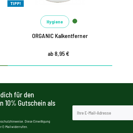
Rostablagerungen
TIPP!
geeignet auf Kunststoffen, Glas, Chrom,
Edelstahl, Emaille und Keramik
Hygiene
ORGANIC Kalkentferner
ab 8,95 €
dich für den
en 10% Gutschein als
nschutzhinweise. Diese Einwilligung
r E-Mail widerrufen.