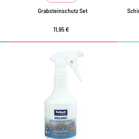
Grabsteinschutz Set
Schi
11,95 €
ORGANIC KALKENTFERNER
mit Zitronensäure
mühelose Entfernung auch von
hartnäckigen Kalkablagerungen
löst schnell und einfach Kalk,
Schmutzränder, Urinstein und