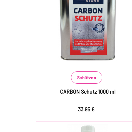
Hochleistungsschutz für
alle Steinflächen
für Steinflächen aller Art im Innen- und
Außenbereich, Fliesen, Betonböden,
Beton- und Natursteinfassaden
schützt vor extremen Wettereinflüssen
und Belastungen
Schützen
verhindert das schnelle Eindringen von
wässrigen, fettigen und öligen
CARBON Schutz 1000 ml
Verschmutzungen
33,95 €