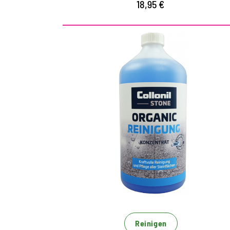
18,95 €
Kraftvolle Reinigung für
alle Natur- und
Kunststeinarten
Konzentrat zur Innen und
Aussenreinigung
reinigt Marmor, Sand- und Kalkstein sowie
alle keramischen Fliesen, Granit, Schiefer,
Beton- und Natursteinfassaden
Reinigen
beseitigt Schmutz, Ablagerungen und alte