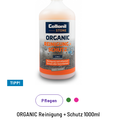
2 in 1 Universalreinigung
Un
und Schutz für alle Natur-
und Kunststeinarten
Lösemittel - und säurefreie organische
L
Reinigung mit integrierter Schutzfunktion
S
für innen und aussen
F
TIPP!
N
für alle Steinflächen im Innen- und
Außenbereich, Fliesen, Betonböden,
s
Pflegen
Beton- und Natursteinfassade
W
Marmor, Sand- und Kalkstein,
v
ORGANIC Reinigung + Schutz 1000ml
keramischen Fliesen, Granit, Schiefer,
E
Beton- und empfindliche
ö