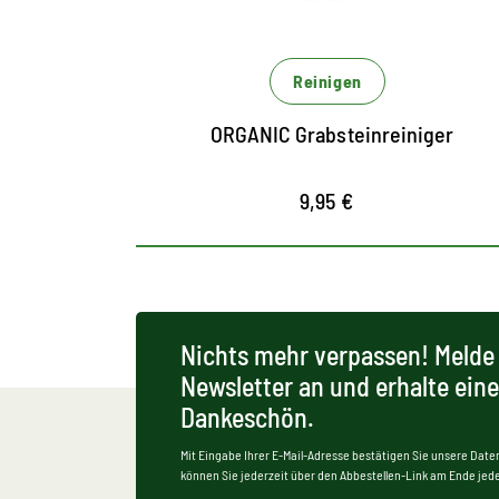
und offene Natursteine wie z.B. Sandstein
oder Kalkstein
Entfernt schnell und gründlich allgemeine
Reinigen
Verunreinigungen, Verfärbungen sowie
ORGANIC Grabsteinreiniger
Vogelkot
9,95 €
Nichts mehr verpassen! Melde 
Newsletter an und erhalte ein
Dankeschön.
Mit Eingabe Ihrer E-Mail-Adresse bestätigen Sie unsere Date
können Sie jederzeit über den Abbestellen-Link am Ende jede