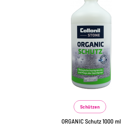
Universalschutz für alle
Natur- und
Kunststeinarten
Lösemittelfreie Imprägnierung für alle
Steinflächen im Innen- und Außenbereich,
Fliesen, Betonböden, Beton- und
Natursteinfassade
schützt langanhaltend vor
Schützen
Wettereinflüssen und Verschmutzungen
verhindert effektiv das schnelle
ORGANIC Schutz 1000 ml
Eindringen von wässrigen, fettigen und
öligen Verschmutzungen