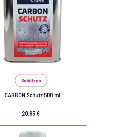
chleistungsschutz für
alle Steinflächen
ür Steinflächen aller Art im Innen- und
ußenbereich, Fliesen, Betonböden,
eton- und Natursteinfassaden
chützt vor extremen Wettereinflüssen
nd Belastungen
Schützen
erhindert das schnelle Eindringen von
ässrigen, fettigen und öligen
CARBON Schutz 500 ml
erschmutzungen
20,95 €