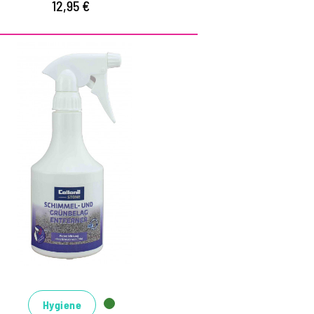
12,95 €
seitigt aktiv Schimmel,
ünbeläge, Stockflecken
und Algen
ktive Wirkung ohne Einsatz von Chlor
r Silikonfugen, Fliesen, Stein,
auerwerk, Putz und vieles mehr
aterialschonende Entfernung ohne
leicheffekt
Hygiene