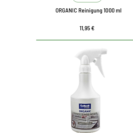
Pflegeschichten auf Basis natürlich
ORGANIC Reinigung 1000 ml
nachwachsender Rohstoffe
11,95 €
Grabsteinreiniger zur
Reinigung und Pflege
Für raue und polierte Grabsteine,
Grabeinfassungen, Denkmälern und
Steinskulpturen
Geeignet für Granit, Marmor, Kunststein