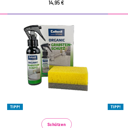
14,95 €
Steinoberflächen
Wirksamer Schutz vor
Be
Verwitterung, Algen und
Gr
Moos
langanhaltender Schutz ohne das
a
Erscheinungsbild der Oberfläche zu
fü
verändern
M
TIPP!
TIPP!
Frostbeständig und UV-stabil
m
lösemittelfreie Imprägnierung für den
B
Schützen
Auftrag auf allen saugfähigen Steinflächen