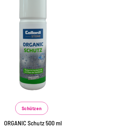
iversalschutz für alle
Natur- und
Kunststeinarten
ösemittelfreie Imprägnierung für alle
teinflächen im Innen- und Außenbereich,
liesen, Betonböden, Beton- und
atursteinfassade
chützt langanhaltend vor
Schützen
ettereinflüssen und Verschmutzungen
erhindert effektiv das schnelle
ORGANIC Schutz 500 ml
indringen von wässrigen, fettigen und
ligen Verschmutzungen