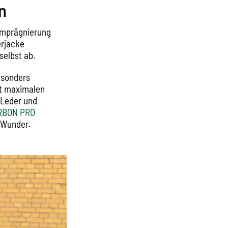
n
 Imprägnierung
erjacke
 selbst ab.
esonders
nt maximalen
 Leder und
RBON PRO
 Wunder.