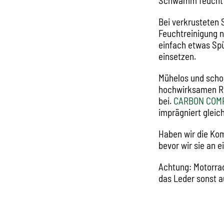
Schwamm feucht 
Bei verkrusteten
Feuchtreinigung n
einfach etwas Spü
einsetzen.
Mühelos und scho
hochwirksamen Re
bei.
CARBON COM
imprägniert gleich
Haben wir die Kom
bevor wir sie an 
Achtung: Motorrad
das Leder sonst a