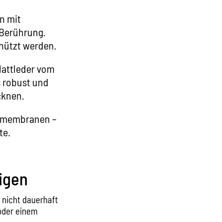
n mit
 Berührung.
chützt werden.
lattleder vom
 robust und
cknen.
nsmembranen –
te.
igen
 nicht dauerhaft
 oder einem