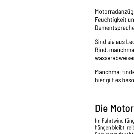
Motorradanzüge
Feuchtigkeit un
Dementsprechen
Sind sie aus Le
Rind, manchmal
wasserabweisen
Manchmal find
hier gilt es be
Die Moto
Im Fahrtwind fäng
hängen bleibt, re