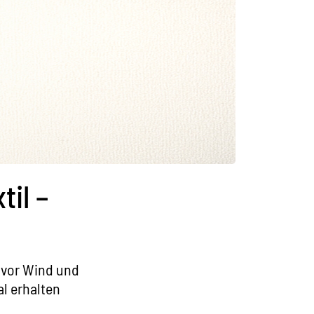
il –
t vor Wind und
l erhalten