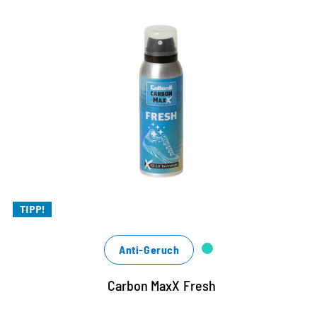
CB 2.0 Technologie für maximale
Frische
Absorbiert effizient Geruchsmoleküle durch
Einkapselung
Xtra Frischekick mit coolem Duft
Xtra leistungsstark
TIPP!
Anti-Geruch
Carbon MaxX Fresh