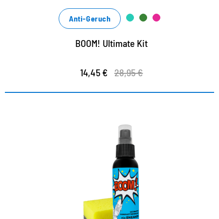
Anti-Geruch
BOOM! Ultimate Kit
14,45 €
28,95 €
Die Komplettreinigung für jeden
Sneaker
easy anzuwenden
der coolste Allround-Cleaner für Sneaker