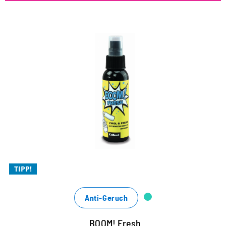
COOL & FRESH – die hygienische
Frische im Schuh
nachhaltige Menthol-Minz-Frische, die dich durch
den Tag begleitet
der effektive, organische Geruchskiller
für frischen, hygienischen Duft
TIPP!
Anti-Geruch
BOOM! Fresh