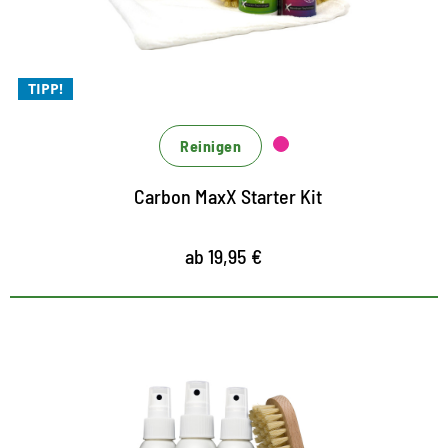
Für kraftvolle und effiziente Reinigung aller
Materialien
Ohne Einsatz von Mikroplastik
TIPP!
Reinigen
Carbon MaxX Starter Kit
ab 19,95 €
Organic Schutz, Pflege- und