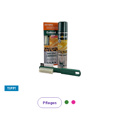
Anti-Geruch
Farbauffrischung
Desinfizieren
Hygiene
Universales Duopack zum
Vorzugspreis
Vielseitiger Imprägnierschutz für alle Materialien
für Kombinationen aus Leder, Metallic, Perlato,
Synthetik, Fell, Stretch oder Filz
schützt vor Verschmutzung und Nässe und frischt die
TIPP!
Farben auf
Pflegen