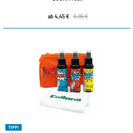
ab 4,45 €
8,95 €
Ultimate Kit – Limited Edition
Reinigung, Frische und Schutz ohne Kompromisse
easy und unkompliziert in der Anwendung
mit natürlichen Inhaltsstoffen
TIPP!