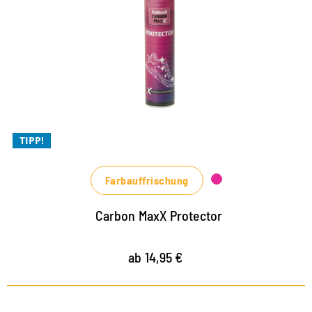
für den Xtra Schutz
Xtra Schutz bei Nässe
Xtra Schutz bei Schmutz
Xtra ergiebig, muss weniger oft angewendet werden
TIPP!
Farbauffrischung
Carbon MaxX Protector
ab 14,95 €