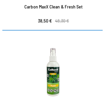
Carbon MaxX Clean & Fresh Set
38,50 €
48,30 €
Pflege mit wertvollem Hanföl
optimale Pflege für Glatt- und Rauleder sowie alle alle
Synthetik und High Tech Materialien
versorgt das Material mit wertvoller Feuchtigkeit
zur problemlosen Anwendung in geschlossenen
Räumen