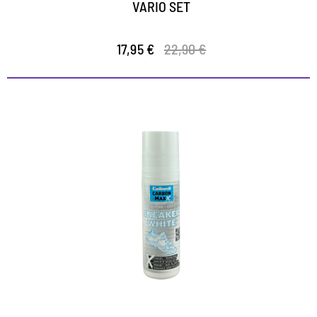
VARIO SET
17,95 €
22,90 €
Intensive deckende Weißpflege
für Sneaker und Freizeitschuhe
für Glattleder, Textilien und Synthetik
deckt Kratzer und Abriebstellen leicht und
zuverlässig ab
auch für Sohlenränder