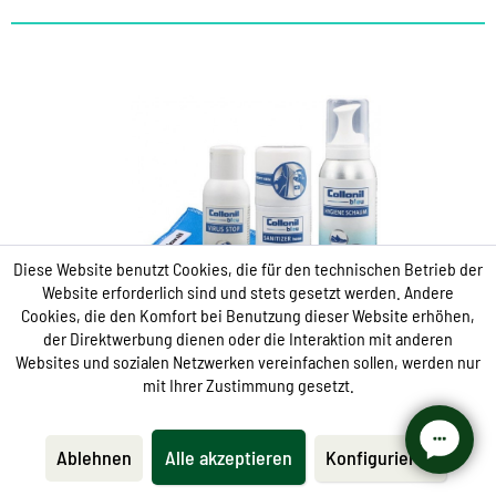
360 Grad-Konzept für Hygiene
und Sauberkeit
Universalset für Schutz und Hygiene
Diese Website benutzt Cookies, die für den technischen Betrieb der
Website erforderlich sind und stets gesetzt werden. Andere
hochwirksame Desinfektion und Reinigung
Cookies, die den Komfort bei Benutzung dieser Website erhöhen,
der Direktwerbung dienen oder die Interaktion mit anderen
allein wirksam, effektiv ineinander greifend
Websites und sozialen Netzwerken vereinfachen sollen, werden nur
mit Ihrer Zustimmung gesetzt.
Desinfizieren
Ablehnen
Alle akzeptieren
Konfigurieren