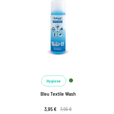
Spezielles Waschmittel für
Funktionstextilien
ökologische Tiefenreinigung auf Basis
nachwachsender Zuckertenside
Hygiene-Formel gegen unangenehme Gerüche
für Waschmaschine und Handwäsche
Hygiene
Bleu Textile Wash
3,95 €
7,95 €