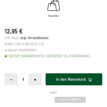
Taschen
12,95 €
inkl. MwSt.
zzgl. Versandkosten
Größe:
200 ml (64,75 € / 1 L)
ArtikelId:
18220001000
SOFORT VERSANDFERTIG. LIEFERFRIST CA. 3-5 WERKTAGE.
-
+
In den
Warenkorb
oder