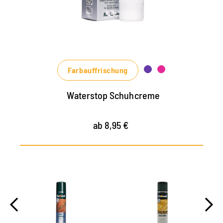
nährt das Leder, hält es strapazierfähig
in vielen Farbtönen, von klassischem
Schwarz und Braun bis zu modischen Blau-,
Grün- und Rottönen erhältlich
Farbauffrischung
Waterstop Schuhcreme
ab 8,95 €