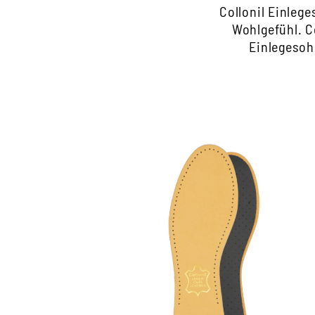
Collonil Einleg
Wohlgefühl. C
Einlegesoh
Hochwertige Ledersohle
mit angenehm polsterndem Latexschaum
und Aktivkohle-Filter
atmungsaktiv