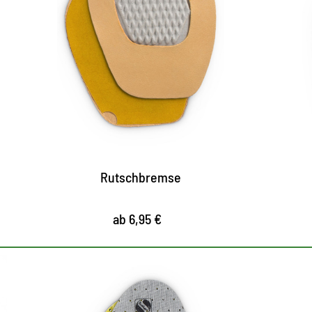
d
g
F
e
d
e
A
Rutschbremse
ab 6,95 €