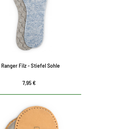
Arbeitsschuhe
ptimaler Kälte- und Feuchtigkeitsschutz
lies sorgt für angenehme Wärme
rhältlich in den Größen 36 bis 46
Ranger Filz - Stiefel Sohle
7,95 €
lastendes Fersenkissen