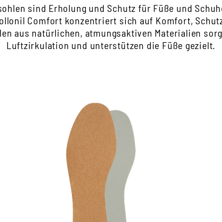
esohlen sind Erholung und Schutz für Füße und Schu
ollonil Comfort konzentriert sich auf Komfort, Schut
len aus natürlichen, atmungsaktiven Materialien sorg
Luftzirkulation und unterstützen die Füße gezielt.
lässiger Memory Effekt
In
passt sich durch den verwendeten
E
Memory Schaum der Druckbelastung des
m
Fußes perfekt an
r
optimaler Tragekomfort, wobei der Fuß
r