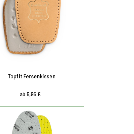
as Fersenkissen aus pflanzlich
egerbtem Leder polstert sanft und kann
ersenschmerzen vorbeugen und lindern
nthält Latex-Schaum für einen
ämpfenden Effekt
ntlastet den Fuß maximal durch
uftrittsdämpfung
Topfit Fersenkissen
ab 6,95 €