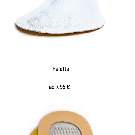
Halbsohle
Pelotte aus Leder mit weichem Latex-
O
Polster
V
dämpft den Auftritt, unterstützt den
e
Mittelfuß
entlastet das Quer- und Längsgewölbe,
beugt müden Füßen vor
Pelotte
ab 7,95 €
Ent