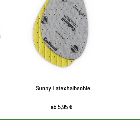
Halbsohle aus Latex
Lu
bequeme Halbsohle aus Latex-Schaum
w
mit textiler Oberfläche
s
durchgehende Perforierung für optimale
u
Luftzirkulation
d
M
flexibel und elastisch für
Bewegungsfreiheit und Kräftigung der
m
Fußmuskulatur
a
Sunny Latexhalbsohle
ab 5,95 €