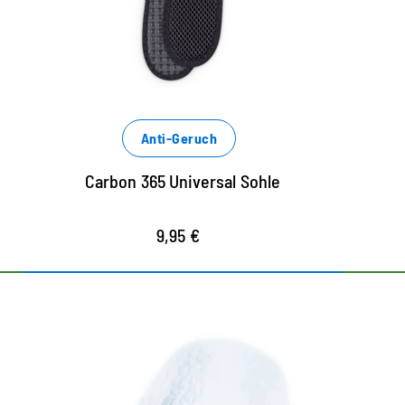
der Carbon-Technologie
reguliert das Klima im Schuh
entlastet die Gelenke und gibt sicheren
Halt im Schuh
Anti-Geruch
Carbon 365 Universal Sohle
9,95 €
Selbstklebende Komfort