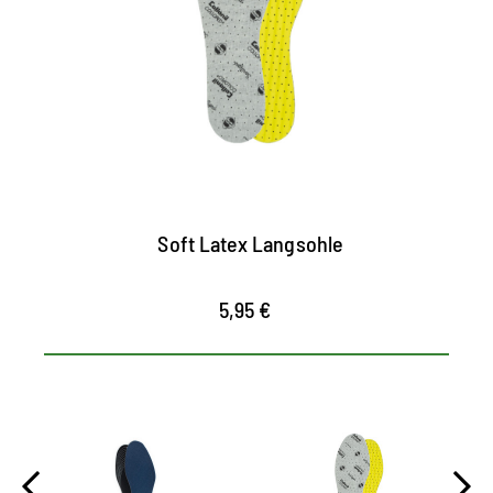
weiche Latex-Schaumpolster mit
saugfähiger Baumwollauflage
unterstützt eine optimale Luftzirkulation
durch eine spezielle Perforierung im
Material
mit deodorisierendem Duft für ein
angenehmes Klima im Schuh
Soft Latex Langsohle
5,95 €