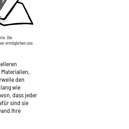
kte. Die
oer ermöglichen uns
ielleren
Materialien,
erweile den
 lang wie
von, dass jeder
für sind sie
wand Ihre