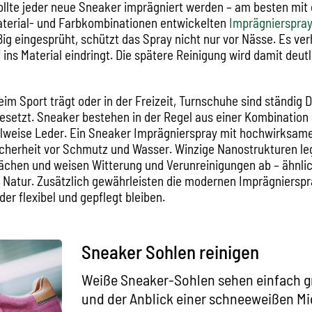
llte jeder neue Sneaker imprägniert werden – am besten mit e
aterial- und Farbkombinationen entwickelten
Imprägnierspra
ig eingesprüht, schützt das Spray nicht nur vor Nässe. Es verh
ins Material eindringt. Die spätere Reinigung wird damit deut
eim Sport trägt oder in der Freizeit, Turnschuhe sind ständig 
esetzt. Sneaker bestehen in der Regel aus einer Kombination a
ilweise Leder. Ein Sneaker Imprägnierspray mit hochwirksam
cherheit vor Schmutz und Wasser. Winzige Nanostrukturen leg
lächen und weisen Witterung und Verunreinigungen ab – ähnlic
r Natur. Zusätzlich gewährleisten die modernen Imprägniersp
der flexibel und gepflegt bleiben.
Sneaker Sohlen reinigen
Weiße Sneaker-Sohlen sehen einfach g
und der Anblick einer schneeweißen Mi