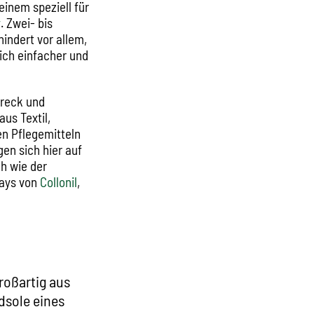
inem speziell für
y
. Zwei- bis
indert vor allem,
lich einfacher und
Dreck und
us Textil,
en Pflegemitteln
en sich hier auf
h wie der
rays von
Collonil
,
roßartig aus
dsole eines