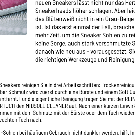
neuen Sneakers lässt nicht nur das Her
Sneakerheads höher schlagen. Aber leid
das Blütenweiß nicht in ein Grau-Beig
ist. Ist das erst einmal der Fall, brauch
mehr Zeit, um die Sneaker Sohlen zu re
keine Sorge, auch stark verschmutzte 
danach wie neu aus – vorausgesetzt, S
die richtigen Werkzeuge und Reinigung
Sneakers reinigen Sie in drei Arbeitsschritten: Trockenreinig
ober Schmutz wird zuerst durch eine Bürste und einem Soft G
ntfernt. Für die eigentliche Reinigung tragen Sie mit der 
RTUCH den MIDSOLE CLEANER auf. Nach einer kurzen Einwir
mmen mit dem Schmutz mit der Bürste oder dem Tuch wieder
feuchten Tuch nach.
-Sohlen bei häufigem Gebrauch nicht dunkler werden, hilft I