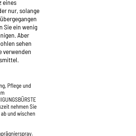
z eines
er nur, solange
e übergegangen
en Sie ein wenig
inigen. Aber
Sohlen sehen
ie verwenden
smittel.
ung, Pflege und
um
REINIGUNGSBÜRSTE
kzeit nehmen Sie
 ab und wischen
mprägnierspray.