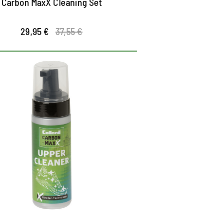
Carbon MaxX Cleaning Set
29,95 €
37,55 €
tes Upper Cleaning mit
Mizellen-Technologie
ür Xtra schonende Reinigung
tra leistungsstark und Xtrem ergiebig
ür kraftvolle und effiziente Reinigung
ler Materialien