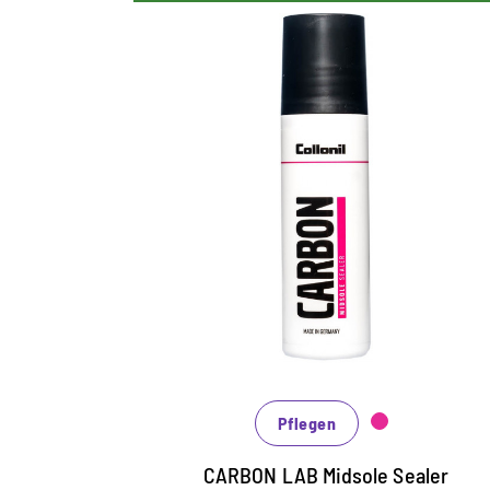
Versiegelung für
Mittelsohlen
speziell für Sportschuhe und Sneaker
entwickelt
hocheffektive Versiegelung der
Mittelsohle
schützt wirkungsvoll vor Verschmutzungen
Pflegen
CARBON LAB Midsole Sealer