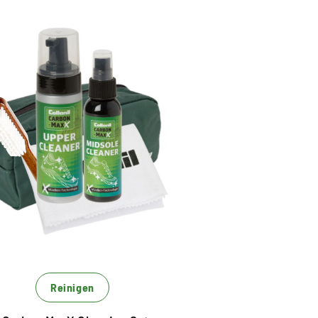
Das MaxX Set zum
zugspreis - 20% Rabatt
egenüber Einzelbezug
t Mizellen Technologie - für die Xtra
einigung
hne Einsatz von Mikroplastik
trem leistungsstark und Xtrem ergiebig
Reinigen