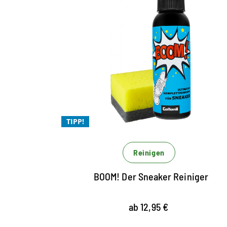
Die Komplettreinigung für
jeden Sneaker
easy anzuwenden
der coolste Allround-Cleaner für Sneaker
mit Magic 4 Formel
TIPP!
Reinigen
BOOM! Der Sneaker Reiniger
ab 12,95 €