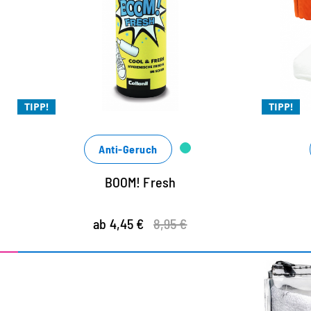
Schuh
R
K
nachhaltige Menthol-Minz-Frische, die
e
dich durch den Tag begleitet
m
der effektive, organische Geruchskiller
TIPP!
TIPP!
für frischen, hygienischen Duft
Anti-Geruch
BOOM! Fresh
ab 4,45 €
8,95 €