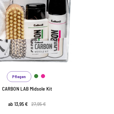
Pflegeset für die
Mittelsohle
nthält den Midsole Cleaner und Midsole
ealer aus der Carbon Lab-Serie
peziell für die effektive Reinigung der
ittelsohle und Versiegelung der
ohlenränder
r Midsole Sealer wirkt gleichzeitig als
chmutzblocker
Pflegen
CARBON LAB Midsole Kit
ab 13,95 €
27,95 €