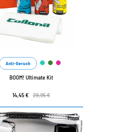
einigung, Frische und Schutz ohne
ompromisse
asy und unkompliziert in der Anwendung
it natürlichen Inhaltsstoffen
Anti-Geruch
BOOM! Ultimate Kit
14,45 €
28,95 €