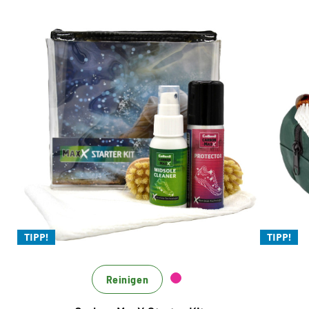
Anti-Geruch
Farbauffrischung
Hygiene
Starter Kit für Reinigung
und Schutz
Vor
g
Beste Midsole Reinigung mit Mizellen
Technologie
Mi
Für kraftvolle und effiziente Reinigung
R
aller Materialien
O
TIPP!
TIPP!
Ohne Einsatz von Mikroplastik
X
Reinigen