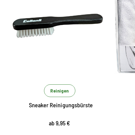
Handliche
Reinigungsbürste
zur Trocken- und Feuchtreinigung von
e
Textilien und Sneaker
S
zur schonenden Reinigung aller
s
Lederarten
M
S
vielseitig einsetzbar
de
S
Reinigen
Sneaker Reinigungsbürste
ab 9,95 €