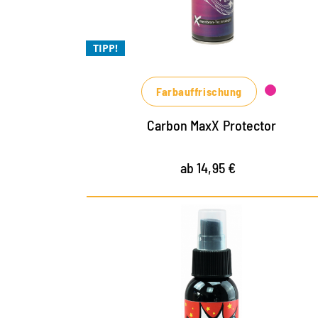
Xtra Schutz bei Schmutz
Xtra ergiebig, muss weniger oft
TIPP!
angewendet werden
Farbauffrischung
Carbon MaxX Protector
ab 14,95 €
Der ultimative Schutz für
deine Sneaker