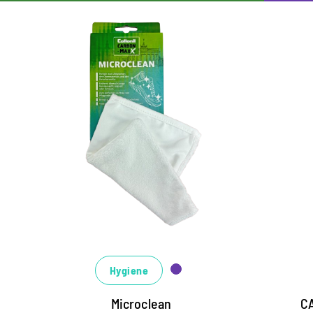
MaxX Microclean
F
T
Handschuh aus Microfaser für alle
Materialien.
l
Perfekt zum Abwischen des Obermaterials
fü
und der Zwischensohle
e
Entfernt überschüssige
al
Reinigungsflüssigkeit oder Schaum
Hygiene
Microclean
CA