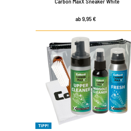
Carbon MaxX Sneaker White
ab 9,95 €
Das MaxX Set zum
Vorzugspreis - 20% Rabatt
gegenüber Einzelbezug
Reinigung ohne Einsatz von Mikroplastik -
Frische mit CB.2.0 Technologie
Für die Xtra Reinigung - für den Xtra
TIPP!
Frischekick