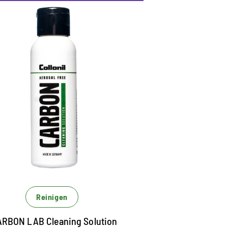
lüssig-Reinigung für
urn- und Sportschuhe
eistungsstarker Allround-Reiniger
r alle Materialien geeignet
ntfernt zuverlässig Verschmutzungen auf
len Materialien
Reinigen
RBON LAB Cleaning Solution