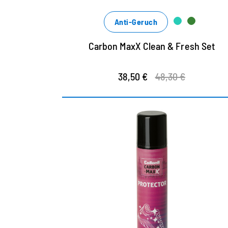
Xtrem leistungsstark und Xtrem ergiebig
Anti-Geruch
Carbon MaxX Clean & Fresh Set
38,50 €
48,30 €
Collonil Membran-
Technologie für den Xtra
Schutz
Xtra Schutz bei Nässe