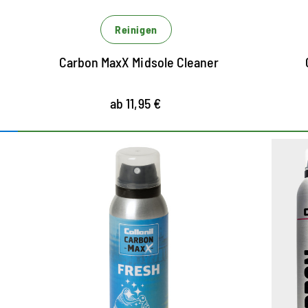
Reinigen
Carbon MaxX Midsole Cleaner
ab 11,95 €
CB 2.0 Technologie für
maximale Frische
Absorbiert effizient Geruchsmoleküle
durch Einkapselung