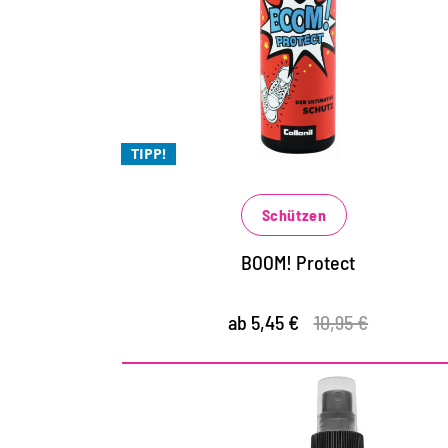
extremer Schutz gegen Nässe und
Schmutz
für alle Materialien: Glatt- und Rauleder,
Textil und Synthetik
TIPP!
die Atmungsaktivität des Materials bleibt
erhalten
Schützen
BOOM! Protect
ab 5,45 €
10,95 €