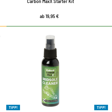
Carbon MaxX Starter Kit
ab 19,95 €
Beste Midsole Reinigung
Bes
mit Mizellen Technologie
Ohne Einsatz von Mikroplastik
F
Für die Xtra Reinigung
X
Xtrem leistungsstark und Xtrem ergiebig
F
al
TIPP!
TIPP!