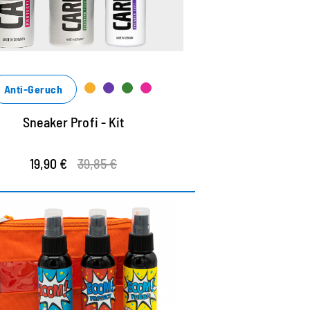
Anti-Geruch
Sneaker Profi - Kit
19,90 €
39,85 €
ltimate Kit – Limited
Edition