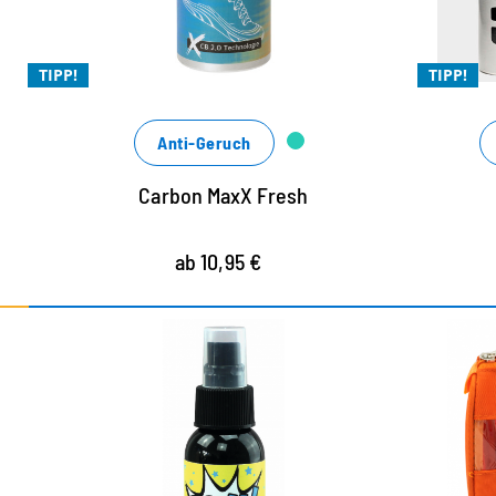
Xtra Frischekick mit coolem Duft
Xtra leistungsstark
TIPP!
TIPP!
Anti-Geruch
Carbon MaxX Fresh
ab 10,95 €
COOL & FRESH – die
U
hygienische Frische im