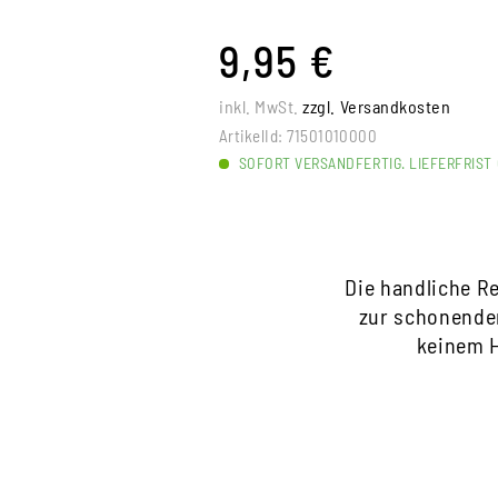
9,95 €
inkl. MwSt.
zzgl. Versandkosten
ArtikelId:
71501010000
SOFORT VERSANDFERTIG. LIEFERFRIST 
Die handliche R
zur schonenden
keinem H