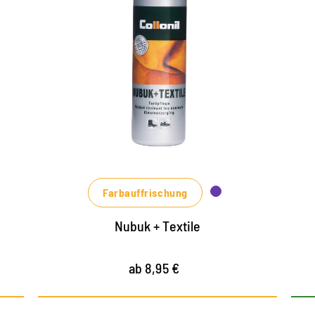
d
Exquisite
Flüssigpflege
schützt und pflegt Schuhe aus Rauleder,
Textil und HighTech-Materialien
frischt die Farben auf
für strahlende Schuhe, die wieder wie
neu wirken
Farbauffrischung
Nubuk + Textile
ab 8,95 €