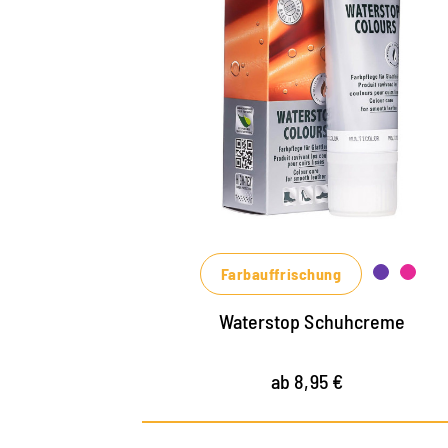
Farbige Pflege- un
Imprägniercreme
pflegt alle Glattleder und HighTech-
Materialien mit Imprägnier-Effekt
nährt das Leder, hält es strapazierfähig
in vielen Farbtönen, von klassischem
Schwarz und Braun bis zu modischen
Blau-, Grün- und Rottönen erhältlich
Farbauffrischung
Waterstop Schuhcreme
ab 8,95 €