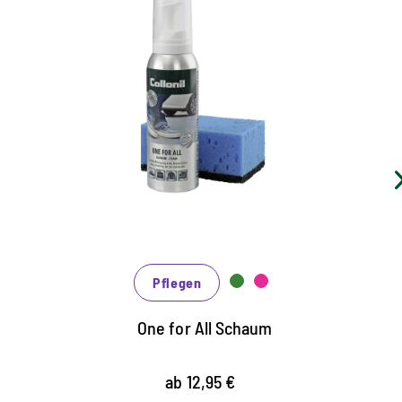
Ergiebiger Reinigungs- und
Pflegeschaum
schnelle, unkomplizierte Reinigung, zuverlässige
Pflege und effektiver Schutz zugleich
für alle Materialien geeignet
erhält die Atmungsaktivität
Pflegen
One for All Schaum
ab 12,95 €