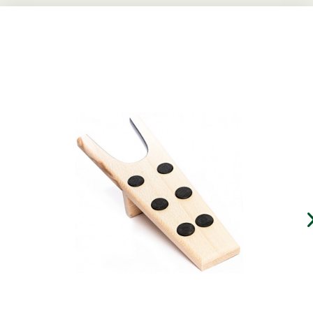
Der Helfer zum Stiefelausziehen
mit Anti-Rutsch Noppen ausgestattet
ermöglicht festen Stand
ein schönes Geschenk