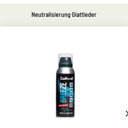
Neutralisierung Glattleder
Anti-Geruchsspray
für Bekleidung, Schuhe, Sporttaschen und
Polstermöbel
entfernt dauerhaft unangenehme Gerüche
bekämpft hochwirksam die Ursachen von schlechten
Gerüchen