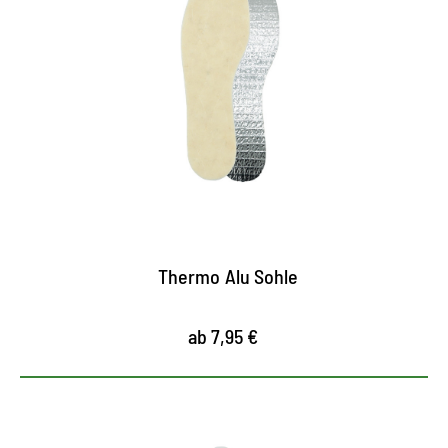
Kälteschutz und
Wärmedämmung
Thermo Alusohle mit Dreischichtaufbau wirkt
auch und vor allem bei extremer Kälte
Alu-Unterschicht wirkt isolierend gegen
Bodenkälte
Wollvlies sorgt für wohlige Wärme im Innenschuh
Thermo Alu Sohle
ab 7,95 €