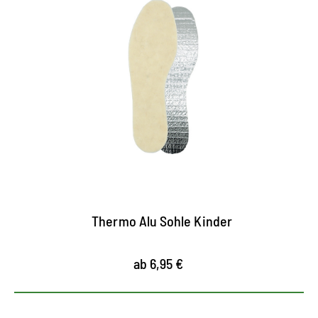
Kälteschutz und
Wärmedämmung
Thermo Alusohle mit Dreischichtaufbau wirkt
auch und vor allem bei extremer Kälte
Alu-Unterschicht wirkt isolierend gegen
Bodenkälte
Wollvlies sorgt für wohlige Wärme im Innenschuh
Thermo Alu Sohle Kinder
ab 6,95 €