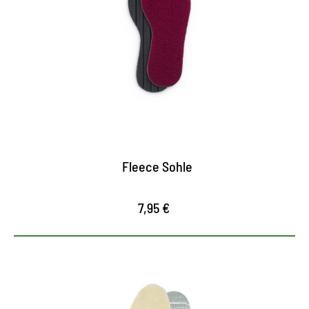
wärmende Fleece-Sohle mit Aktivkohlefilter
sorgt für ein wohlig-angenehmes Klima im Schuh
bietet optimale Luftzirkulation
Fleece Sohle
7,95 €