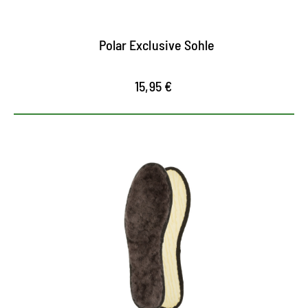
Polar Exclusive Sohle
15,95 €
Kuschelige Wintersohle
Lammfell-Einlage mit wollig-weicher Polsterung
wärmt den Fuß selbst bei empfindlich kalten
Temperaturen
maximaler Tragekomfort