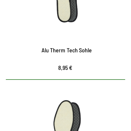
die 1. Schicht aus Wollvlies wärmt den Fuß selbst
bei niedrigen Temperaturen
die 2. Schicht aus Aluminium isloiert zuverlässig
gegen Kälte und Nässe
Alu Therm Tech Sohle
8,95 €
Wärmende, entlastende Alu
Comfort-Sohle