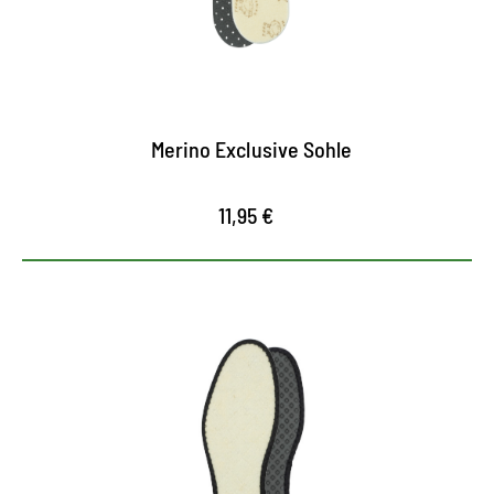
feuchtigkeitsregulierend
mit Zwischenschicht aus Aluminium als Barriere
gegen Kälte
Merino Exclusive Sohle
11,95 €
Wärmende Alu-Sohle
bietet maximalen Kälteschutz und wohlige Wärme
durch innovativen 4-Schicht-Aufbau