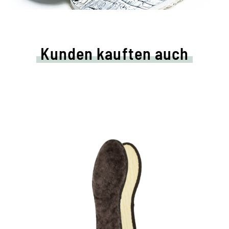
Kunden kauften auch
Kuschelige Wintersohle
Lammfell-Einlage mit wollig-weicher
Polsterung
wärmt den Fuß selbst bei empfindlich