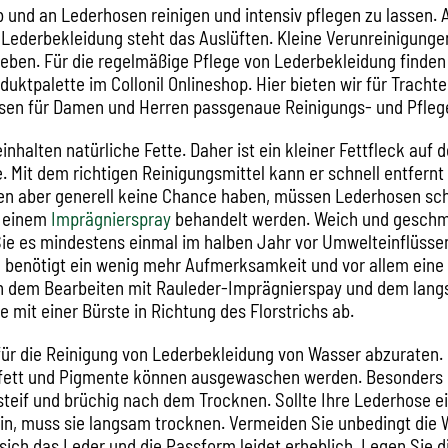
nd an Lederhosen reinigen und intensiv pflegen zu lassen. A
n Lederbekleidung steht das Auslüften. Kleine Verunreinigung
heben. Für die regelmäßige Pflege von Lederbekleidung finden
uktpalette im Collonil Onlineshop. Hier bieten wir für Trach
en für Damen und Herren passgenaue Reinigungs- und Pfleg
inhalten natürliche Fette. Daher ist ein kleiner Fettfleck auf
. Mit dem richtigen Reinigungsmittel kann er schnell entfernt
en aber generell keine Chance haben, müssen Lederhosen sc
t einem
Imprägnierspray
behandelt werden. Weich und geschme
Sie es mindestens einmal im halben Jahr vor Umwelteinflüsse
 benötigt ein wenig mehr Aufmerksamkeit und vor allem eine
h dem Bearbeiten mit Rauleder-Imprägnierspay und dem lan
e mit einer Bürste in Richtung des Florstrichs ab.
 für die Reinigung von Lederbekleidung von Wasser abzuraten. 
rfett und Pigmente können ausgewaschen werden. Besonders
teif und brüchig nach dem Trocknen. Sollte Ihre Lederhose 
in, muss sie langsam trocknen. Vermeiden Sie unbedingt die 
sich das Leder und die Passform leidet erheblich. Legen Sie 