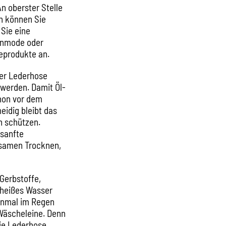
n oberster Stelle
en können Sie
 Sie eine
tenmode oder
eprodukte an.
 der Lederhose
 werden. Damit Öl-
hon vor dem
idig bleibt das
n schützen.
 sanfte
gsamen Trocknen,
Gerbstoffe,
 heißes Wasser
einmal im Regen
Wäscheleine. Denn
die Lederhose