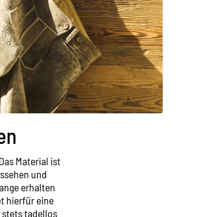
en
as Material ist
Aussehen und
lange erhalten
t hierfür eine
stets tadellos