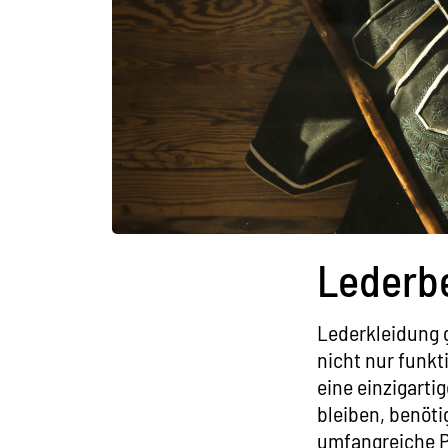
Lederbe
Lederkleidung g
nicht nur funk
eine einzigarti
bleiben, benöti
umfangreiche P