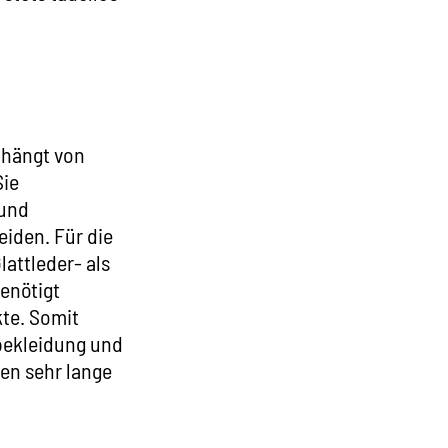
g hängt von
Sie
 und
iden. Für die
attleder- als
enötigt
kte. Somit
bekleidung und
en sehr lange