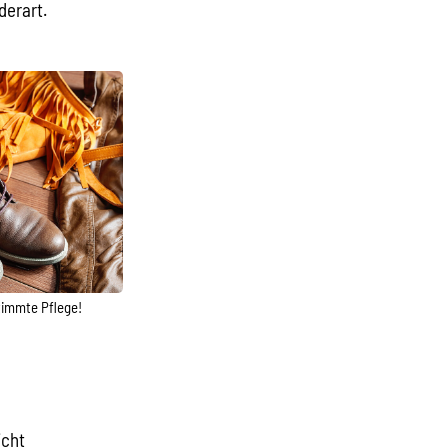
derart.
stimmte Pflege!
icht