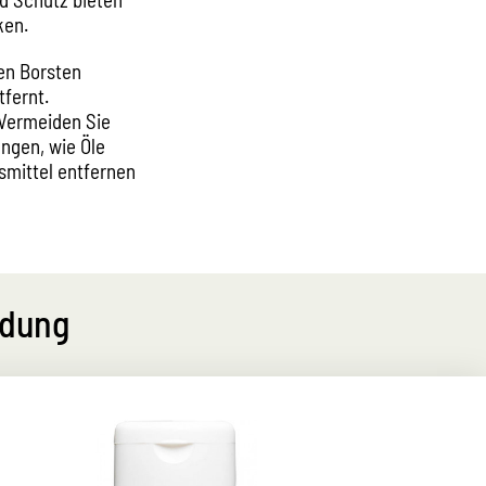
ken.
en Borsten
fernt.
 Vermeiden Sie
ungen, wie Öle
smittel entfernen
idung