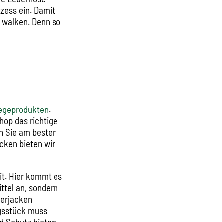
zess ein. Damit
g walken. Denn so
legeprodukten
.
hop das richtige
en Sie am besten
ecken bieten wir
it. Hier kommt es
ttel an, sondern
derjacken
ngsstück muss
d Schutz bieten