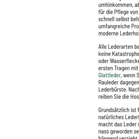
umhinkommen, ab u
für die Pflege vo
schnell selbst be
umfangreiche Prod
moderne Lederhos
Alle Lederarten be
keine Katastrophe
oder Wasserfleck
ersten Tragen mi
Glattleder
, wenn 
Rauleder dagegen
Lederbürste. Nac
reiben Sie die Hos
Grundsätzlich ist
natürliches Lede
macht das Leder s
nass geworden se
hängend verzieht 