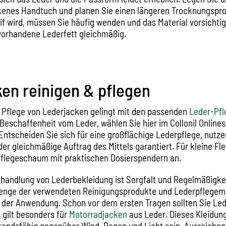
ckenes Handtuch und planen Sie einen längeren Trocknungspro
eif wird, müssen Sie häufig wenden und das Material vorsichti
 vorhandene Lederfett gleichmäßig.
en reinigen & pflegen
 Pflege von Lederjacken gelingt mit den passenden
Leder-Pf
Beschaffenheit vom Leder, wählen Sie hier im Collonil Onlines
 Entscheiden Sie sich für eine großflächige Lederpflege, nutz
der gleichmäßige Auftrag des Mittels garantiert. Für kleine Fl
Pflegeschaum mit praktischen Dosierspendern an.
ehandlung von Lederbekleidung ist Sorgfalt und Regelmäßigke
Menge der verwendeten Reinigungsprodukte und Lederpflegemi
t der Anwendung. Schon vor dem ersten Tragen sollten Sie Le
 gilt besonders für
Motorradjacken
aus Leder. Dieses Kleidu
andsfähig gegenüber Wind, Regen und Licht sein. Ausreichen