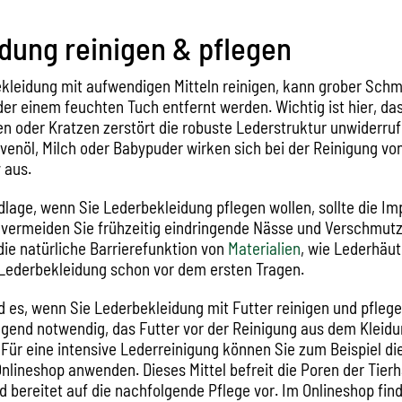
dung reinigen & pflegen
kleidung mit aufwendigen Mitteln reinigen, kann grober Schm
er einem feuchten Tuch entfernt werden. Wichtig ist hier, das
n oder Kratzen zerstört die robuste Lederstruktur unwiderruf
ivenöl, Milch oder Babypuder wirken sich bei der Reinigung v
v aus.
dlage, wenn Sie Lederbekleidung pflegen wollen, sollte die I
o vermeiden Sie frühzeitig eindringende Nässe und Verschmut
die natürliche Barrierefunktion von
Materialien
, wie Lederhäu
Lederbekleidung schon vor dem ersten Tragen.
d es, wenn Sie Lederbekleidung mit Futter reinigen und pflegen
ngend notwendig, das Futter vor der Reinigung aus dem Kleid
Für eine intensive Lederreinigung können Sie zum Beispiel di
Onlineshop anwenden. Dieses Mittel befreit die Poren der Tier
d bereitet auf die nachfolgende Pflege vor. Im Onlineshop find