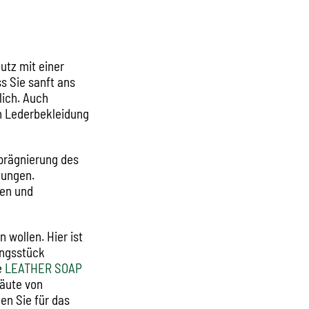
utz mit einer
s Sie sanft ans
lich. Auch
on Lederbekleidung
mprägnierung des
zungen.
ten und
 wollen. Hier ist
ungsstück
e
LEATHER SOAP
häute von
en Sie für das