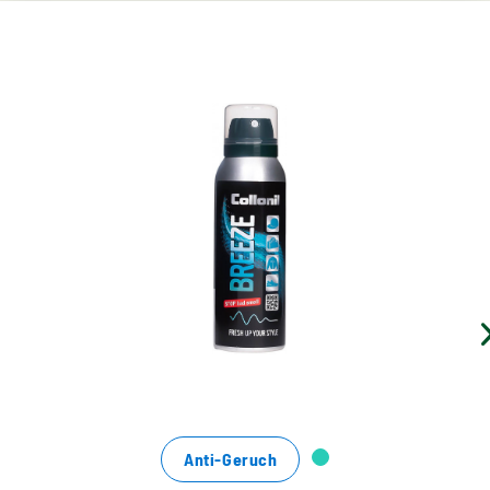
Frische Brise für jeden Schuh
hochwirksames Spray mit deodorierender
Langzeitwirkung
beseitigt unangenehme Gerüche
sorgt für hygienische Frische im Schuh
Anti-Geruch