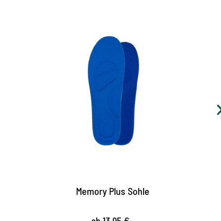
Sohle mit Memory-Effekt
die Sohle passt sich durch den Memory-Schaum der
Druckbelastung des Fußes perfekt an
extrem leichtes Fußbett mit optimaler
Stoßdämpfung
entlastet das Fußgelenk
Memory Plus Sohle
ab 13,95 €