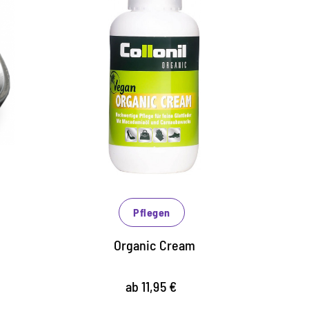
Vegane Schuhcreme
erlesenes Carnaubawachs und
Macadamianussöl pflegen das Leder, halten
es geschmeidig und sorgen so für erhöhten
Tragekomfort
pflegt und schützt intensiv und besonders
schonend
erhöht den Glanz auf Basis natürlicher
Rohstoffe
Pflegen
Organic Cream
ab 11,95 €