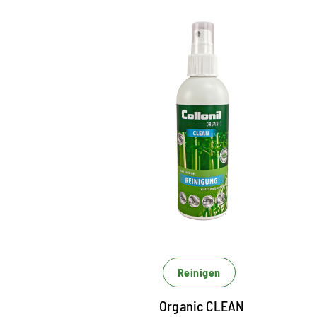
Kompromisslose Reinigung
mit Bambusextrakt
reinigt schnell und effizient, schonend und
rückstandslos Verschmutzungen
versorgt das Material mit wertvoller
Feuchtigkeit
zur problemlosen Anwendung in
geschlossenen Räumen
Reinigen
Organic CLEAN