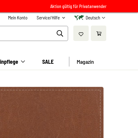
Aktion gültig für Privatanwender
Mein Konto
Service/Hilfe
Deutsch
inpflege
SALE
Magazin