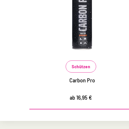
Materialien
für Schuhe, Funktionsjacken, Handtaschen,
Rucksäcke und vieles mehr
wirkt wie eine sprühbare Membran mit
extremem Abperl-Effekt
vermindert Schnee, Salz und Wasserränder
Schützen
Carbon Pro
ab 16,95 €