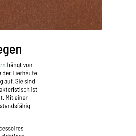
legen
ern
hängt von
e der Tierhäute
 auf. Sie sind
kteristisch ist
. Mit einer
rstandsfähig
cessoires