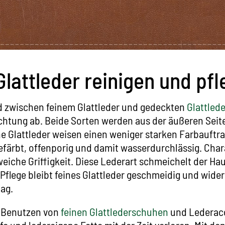
Glattleder reinigen und pf
d zwischen feinem Glattleder und gedeckten
Glattled
ichtung ab. Beide Sorten werden aus der äußeren Seit
 Glattleder weisen einen weniger starken Farbauftrag
ärbt, offenporig und damit wasserdurchlässig. Chara
iche Griffigkeit. Diese Lederart schmeichelt der Haut
flege bleibt feines Glattleder geschmeidig und wide
ag.
 Benutzen von
feinen Glattlederschuhen
und Lederac