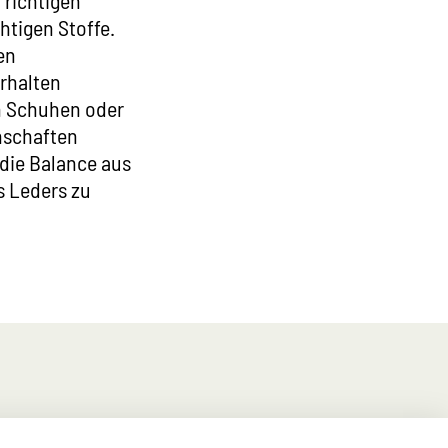
 richtigen
htigen Stoffe.
en
erhalten
on Schuhen oder
nschaften
 die Balance aus
s Leders zu