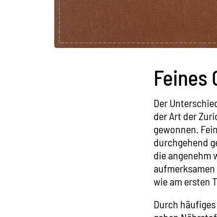
Feines 
Der Unterschie
der Art der Zur
gewonnen. Feine
durchgehend gef
die angenehm we
aufmerksamen P
wie am ersten T
Durch häufiges