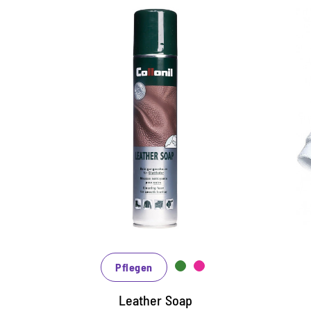
Ergiebige Reinigungseife
reinigt gründlich, wirkt rückfettend
pflegt und schützt besonders schonend
sanft schäumend, für Glattleder, Synthetik
und Gummi geeignet
Pflegen
Leather Soap