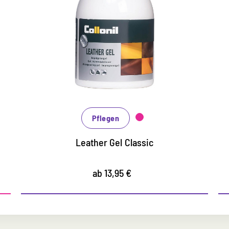
GEL
schmutz- und nässeabweisendes
Imprägnierschutz auf GEL Basis
für Glatt- und Rauleder
zusätzlich pflegend und farbaktivierend
Pflegen
Leather Gel Classic
ab 13,95 €