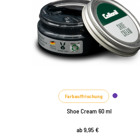
Die Shoe Cream ist ein absoluter Klassiker der
Schuhpflege. Die Schuhcreme dient zur Pflege
und zum Auffrischen der Farben von
Lederschuhen und Kunstlederschuhen. Die Shoe
Cream hat eine intensiv färbende Wirkung,
verleiht dem Schuh einen leuchtenden Glanz und
nährt intensiv das Leder. NEU: jetzt im 60 ml
Tiegel und neuen attraktiven Trendfarben.
Farbauffrischung
Shoe Cream 60 ml
ab 9,95 €