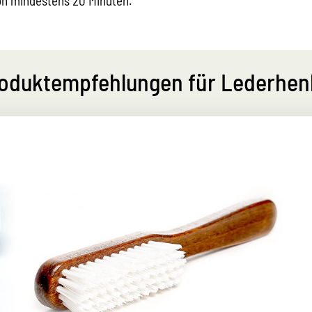
on mindestens 20 Minuten.
oduktempfehlungen für Lederhen
Handliche Reinigungsbürste
zur Trocken- und Feuchtreinigung von
Textilien
zur schonenden Reinigung aller Lederarten