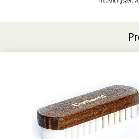
Trocknungszeit v
Pr
Spezialbürste für Rauleder
Spezialbürste zum Reinigen und Aufrauen
von Rauleder
Lamellen aus Gummi richten die Fasern nach