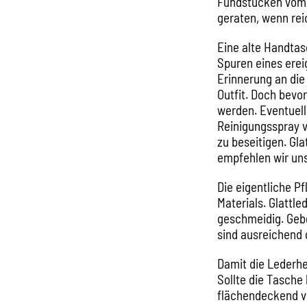
Fundstücken vom 
geraten, wenn re
Eine alte Handtas
Spuren eines erei
Erinnerung an die
Outfit. Doch bevo
werden. Eventuell
Reinigungsspray 
zu beseitigen. Gla
empfehlen wir un
Die eigentliche P
Materials. Glatt
geschmeidig. Gebe
sind ausreichend
Damit die Lederhe
Sollte die Tasche
flächendeckend 