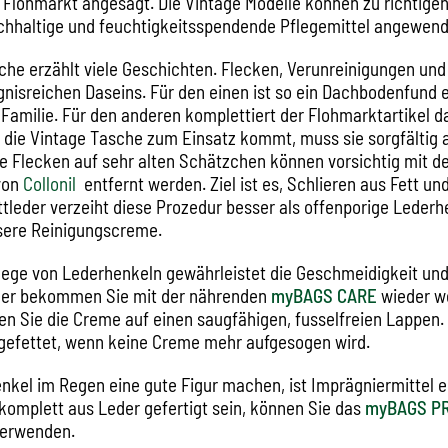
Flohmarkt angesagt. Die Vintage Modelle können zu richtige
ichhaltige und feuchtigkeitsspendende Pflegemittel angewen
che erzählt viele Geschichten. Flecken, Verunreinigungen und
gnisreichen Daseins. Für den einen ist so ein Dachbodenfund 
 Familie. Für den anderen komplettiert der Flohmarktartikel da
r die Vintage Tasche zum Einsatz kommt, muss sie sorgfältig 
e Flecken auf sehr alten Schätzchen können vorsichtig mit 
von
Collonil
entfernt werden. Ziel ist es, Schlieren aus Fett u
ttleder verzeiht diese Prozedur besser als offenporige Lederh
sere Reinigungscreme.
flege von Lederhenkeln gewährleistet die Geschmeidigkeit und
leder bekommen Sie mit der nährenden
myBAGS CARE
wieder w
n Sie die Creme auf einen saugfähigen, fusselfreien Lappen.
 gefettet, wenn keine Creme mehr aufgesogen wird.
nkel im Regen eine gute Figur machen, ist Imprägniermittel e
 komplett aus Leder gefertigt sein, können Sie das
myBAGS P
verwenden.