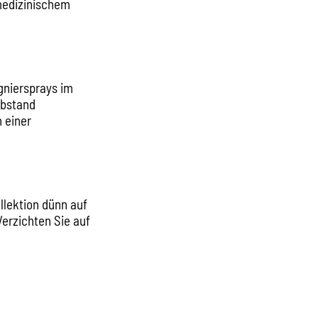
medizinischem
gniersprays im
Abstand
 einer
lektion dünn auf
Verzichten Sie auf