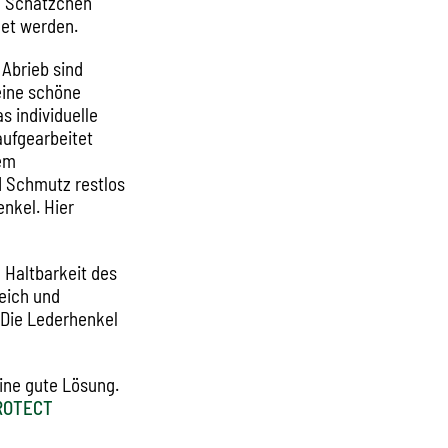
n Schätzchen
det werden.
 Abrieb sind
eine schöne
s individuelle
aufgearbeitet
dem
nd Schmutz restlos
enkel. Hier
 Haltbarkeit des
eich und
 Die Lederhenkel
ine gute Lösung.
ROTECT