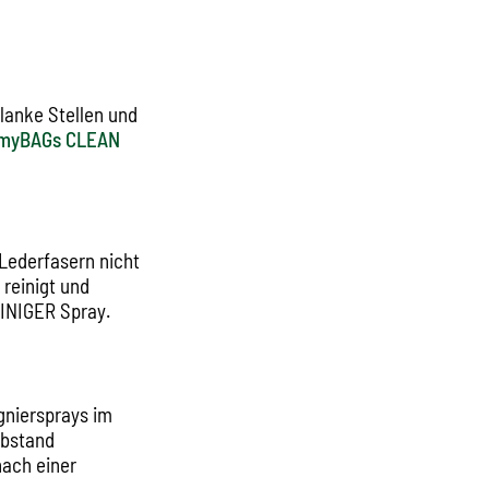
lanke Stellen und
myBAGs CLEAN
Lederfasern nicht
 reinigt und
EINIGER Spray.
gniersprays im
Abstand
nach einer