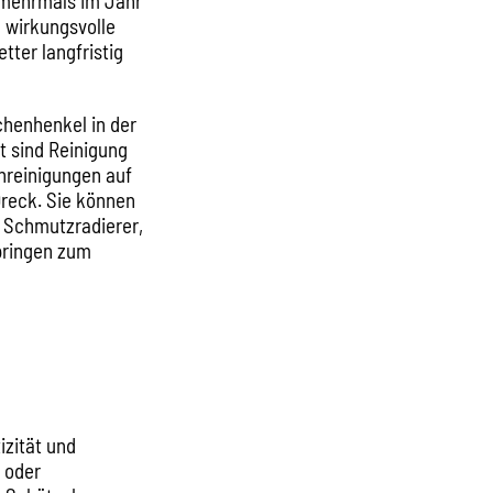
e mehrmals im Jahr
 wirkungsvolle
tter langfristig
chenhenkel in der
t sind Reinigung
unreinigungen auf
reck. Sie können
n Schmutzradierer,
springen zum
izität und
 oder