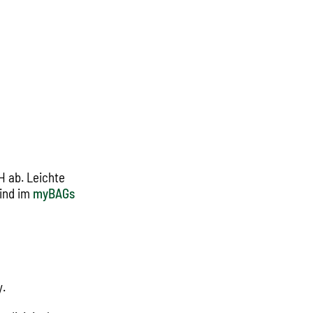
 ab. Leichte
ind im
myBAGs
n
y.