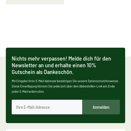
aller Art im
saugfähigen
Innen- und
Steinflächen
Außenbereich
frischt
Steinflächen
auf und bietet
hocheffektiven
Nichts mehr verpassen! Melde dich für den
Langzeitschutz
Newsletter an und erhalte einen 10%
Gutschein als Dankeschön.
Mit Eingabe Ihrer E-Mail-Adresse bestätigen Sie unsere Datenschutzhinweise.
Diese Einwilligung können Sie jederzeit über den Abbestellen-Link am Ende
jeder E-Mail widerrufen.
Anmelden