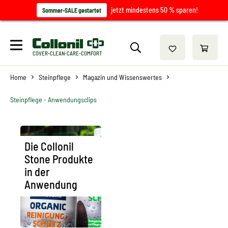
jetzt mindestens 50 % sparen!
Sommer-SALE gestartet
COVER-CLEAN-CARE-COMFORT
Home
Steinpflege
Magazin und Wissenswertes
Steinpflege - Anwendungsclips
Die Collonil
Stone Produkte
in der
Anwendung