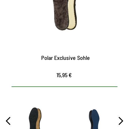
Polsterung
wärmt den Fuß selbst bei empfindlich
kalten Temperaturen
maximaler Tragekomfort
Polar Exclusive Sohle
15,95 €