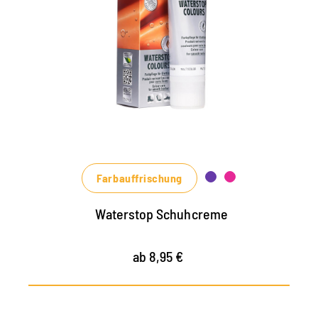
Imprägniercreme
pflegt alle Glattleder und HighTech-
Materialien mit Imprägnier-Effekt
nährt das Leder, hält es strapazierfähig
in vielen Farbtönen, von klassischem
Schwarz und Braun bis zu modischen Blau-,
Grün- und Rottönen erhältlich
Farbauffrischung
Waterstop Schuhcreme
ab 8,95 €