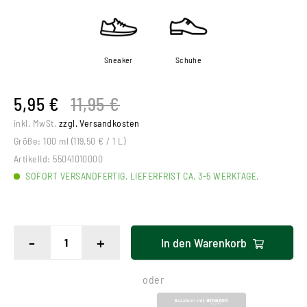
Sneaker
Schuhe
5,95 €
11,95 €
inkl. MwSt.
zzgl. Versandkosten
Größe:
100 ml (119,50 € / 1 L)
ArtikelId:
55041010000
SOFORT VERSANDFERTIG. LIEFERFRIST CA. 3-5 WERKTAGE.
-
+
In den
Warenkorb
oder