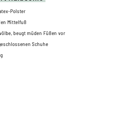
atex-Polster
den Mittelfuß
wölbe, beugt müden Füßen vor
 geschlossenen Schuhe
ng