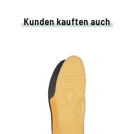
Kunden kauften auch
d
Entspannung für
gestresste Füße
anatomisch geformtes Komfort-Fußbett
entlastet und entspannt die Füße