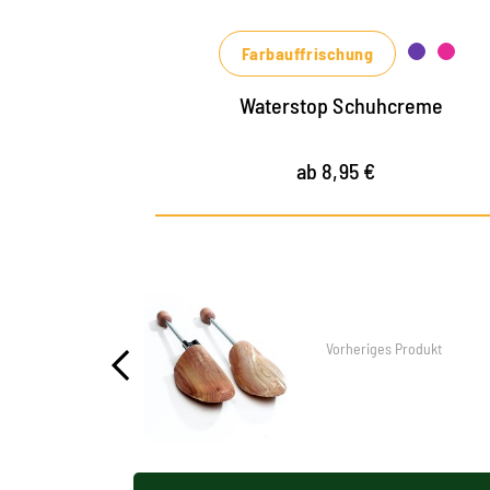
Blau-, Grün- und Rottönen erhältlich
Farbauffrischung
Waterstop Schuhcreme
ab 8,95 €
Vorheriges Produkt