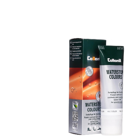
Farbige Pflege- un
Imprägniercreme
pflegt alle Glattleder und HighTech-
Materialien mit Imprägnier-Effekt
nährt das Leder, hält es strapazierfähig
in vielen Farbtönen, von klassischem
Schwarz und Braun bis zu modischen