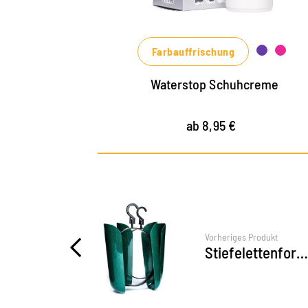
Schwarz und Braun bis zu modischen
Blau-, Grün- und Rottönen erhältlich
Farbauffrischung
Waterstop Schuhcreme
ab 8,95 €
Vorheriges Produkt
Stiefelettenformer