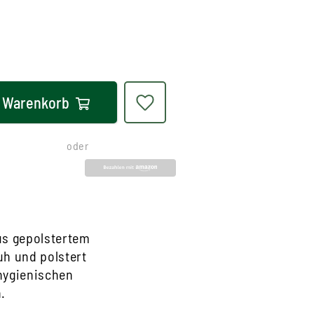
Warenkorb
oder
aus gepolstertem
uh und polstert
 hygienischen
.