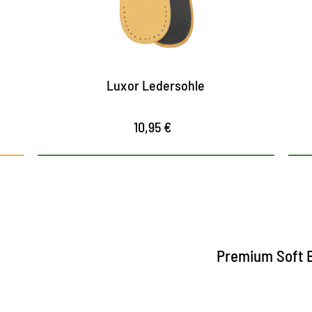
atmungsaktiv
sorgt für angenehme Frische im Schuh
Luxor Ledersohle
10,95 €