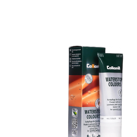
Farbige Pflege- un
Imprägniercreme
pflegt alle Glattleder und HighTech-
Materialien mit Imprägnier-Effekt
nährt das Leder, hält es strapazierfähig
in vielen Farbtönen, von klassischem