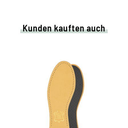
Kunden kauften auch
d
Hochwertige
Ledersohle
mit angenehm polsterndem
Latexschaum und Aktivkohle-Filter