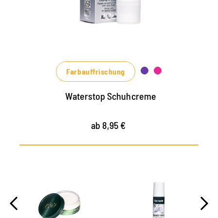
Materialien mit Imprägnier-Effekt
nährt das Leder, hält es strapazierfähig
in vielen Farbtönen, von klassischem
Schwarz und Braun bis zu modischen Blau-,
Grün- und Rottönen erhältlich
Farbauffrischung
Waterstop Schuhcreme
ab 8,95 €