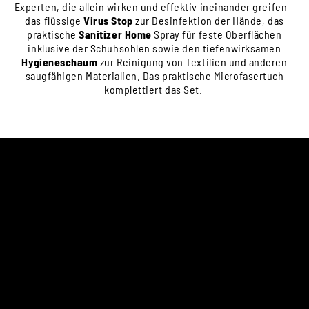
Experten, die allein wirken und effektiv ineinander greifen –
das flüssige
Virus Stop
zur Desinfektion der Hände, das
praktische
Sanitizer Home
Spray für feste Oberflächen
inklusive der Schuhsohlen sowie den tiefenwirksamen
Hygieneschaum
zur Reinigung von Textilien und anderen
saugfähigen Materialien. Das praktische Microfasertuch
komplettiert das Set.