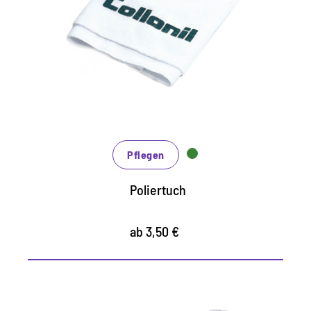
für alle Pflegeprodukte auf glatten
Materialien geeignet
auch zum Polieren als Finish nach
Reinigung und Pflege
waschbar, dadurch lange Lebensdauer
Pflegen
Poliertuch
ab 3,50 €