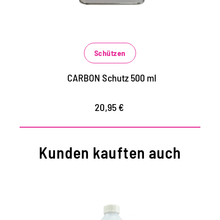
Außenbereich, Fliesen, Betonböden,
Beton- und Natursteinfassaden
schützt vor extremen Wettereinflüssen und
Belastungen
Schützen
verhindert das schnelle Eindringen von
wässrigen, fettigen und öligen
CARBON Schutz 500 ml
Verschmutzungen
20,95 €
Kunden kauften auch