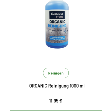
Kraftvolle Reinigung für
alle Natur- und
Kunststeinarten
Konzentrat zur Innen und Aussenreinigung
reinigt Marmor, Sand- und Kalkstein sowie
alle keramischen Fliesen, Granit, Schiefer,
Beton- und Natursteinfassaden
beseitigt Schmutz, Ablagerungen und alte
Reinigen
Pflegeschichten auf Basis natürlich
nachwachsender Rohstoffe
ORGANIC Reinigung 1000 ml
11,95 €