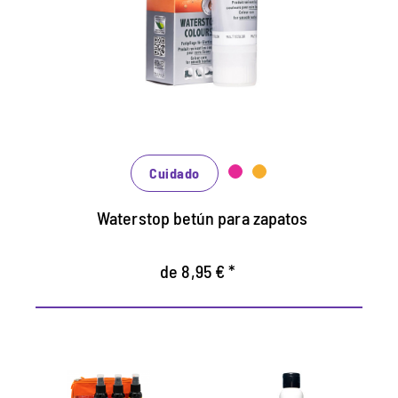
Mantiene todos los materiales lisos de
cuero y de alta tecnología con efecto de
impermeabilización.
Nutre el cuero, se mantiene duradero.
En muchos tonos, disponibles de clásico
negro y marrón hasta la moda azul, verde y
rojo.
Cuidado
Waterstop betún para zapatos
de 8,95 € *