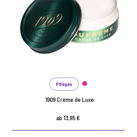
Luxus-Schuhcreme für
perfekten, farbtiefen Glanz
angereichert mit natürlichen Wachsen und
Ölen
schützt und nährt alle Glattleder
optimale Farbauffrischung und farbtiefer
Glanz
Pflegen
1909 Crème de Luxe
ab 13,95 €