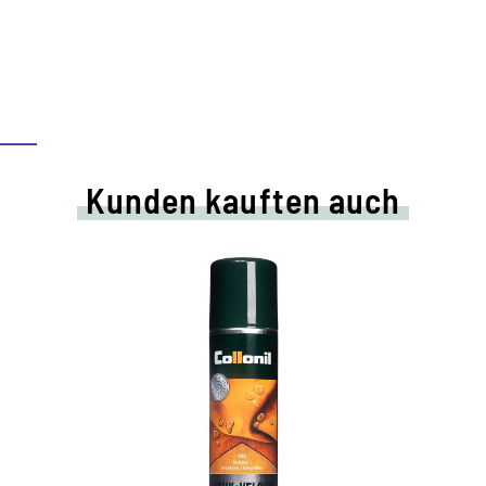
Kunden kauften auch
d
Farbpflegespray
pflegt Rauleder, Veloursleder und Nubuk
der farblose Spray bietet zusätzlich