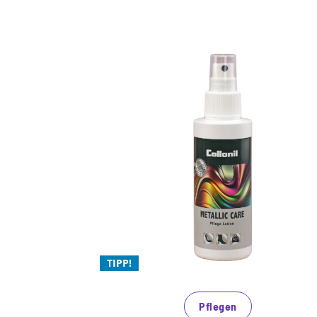
Metallic - der
glanzvolle Trend für
2024
Spezialpflege für alle Leder mit Metallic
oder Lack
Pflegelotion mit wertvollen
TIPP!
Inhaltsstoffen
beugt Austrocknung und Rissen vor
Pflegen