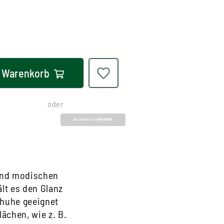
Warenkorb
oder
 und modischen
lt es den Glanz
Schuhe geeignet
ächen, wie z. B.