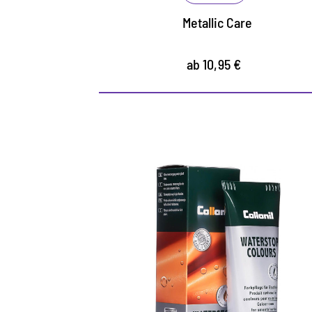
Metallic Care
ab 10,95 €
Farbige Pflege- un
Imprägniercreme
pflegt alle Glattleder und HighTech-