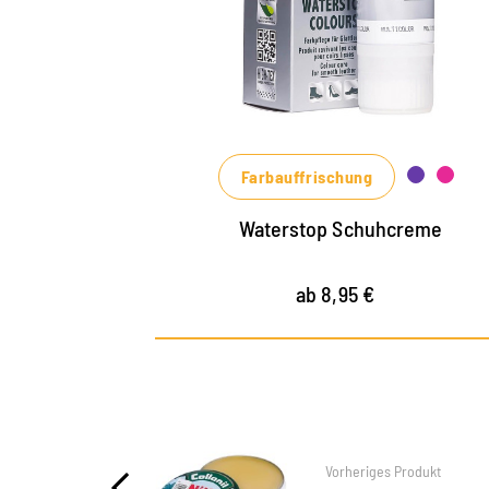
Materialien mit Imprägnier-Effekt
nährt das Leder, hält es strapazierfähig
in vielen Farbtönen, von klassischem
Schwarz und Braun bis zu modischen
Blau-, Grün- und Rottönen erhältlich
Farbauffrischung
Waterstop Schuhcreme
ab 8,95 €
Vorheriges Produkt