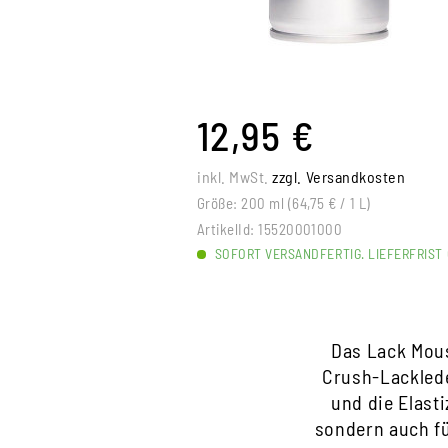
12,95 €
inkl. MwSt.
zzgl. Versandkosten
Größe:
200 ml (64,75 € / 1 L)
ArtikelId:
15520001000
SOFORT VERSANDFERTIG. LIEFERFRIST 
Das Lack Mous
Crush-Lacklede
und die Elasti
sondern auch fü