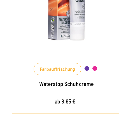
Imprägniercreme
pflegt alle Glattleder und HighTech-
Materialien mit Imprägnier-Effekt
nährt das Leder, hält es strapazierfähig
in vielen Farbtönen, von klassischem
Schwarz und Braun bis zu modischen Blau-,
Grün- und Rottönen erhältlich
Farbauffrischung
Waterstop Schuhcreme
ab 8,95 €