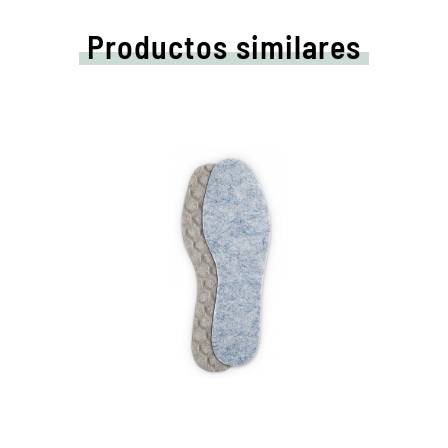
Productos similares
Para botas de goma y
zapatos de trabajo.
Protección óptima de refrigeración y
humedad.
El vellón asegura un calor agradable.
Disponible en tamaños 36 a 46.