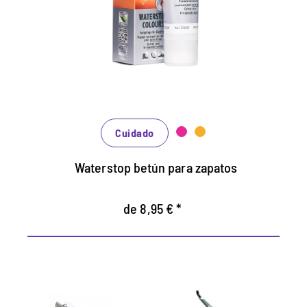
Mantiene todos los materiales lisos de
cuero y de alta tecnología con efecto de
impermeabilización.
Nutre el cuero, se mantiene duradero.
En muchos tonos, disponibles de clásico
negro y marrón hasta la moda azul, verde y
rojo.
Cuidado
Waterstop betún para zapatos
de 8,95 € *