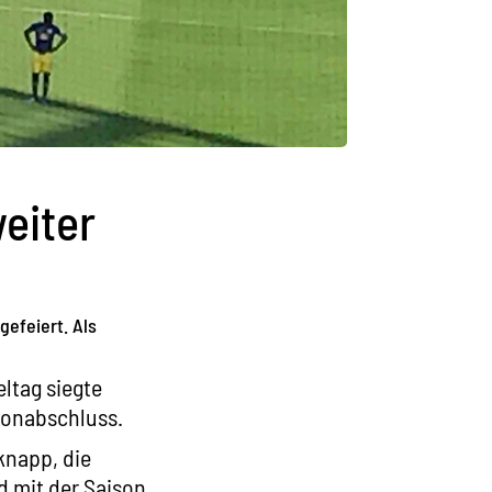
eiter
efeiert. Als
ltag siegte
sonabschluss.
knapp, die
d mit der Saison