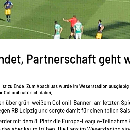
ndet, Partnerschaft geht w
 ist zu Ende. Zum Abschluss wurde im Weserstadion ausgiebig g
r Collonil natürlich dabei.
 über grün-weißem Collonil-Banner: am letzten Spie
en RB Leipzig und sorgte damit für einen tollen Sai
rder mit dem 8. Platz die Europa-League-Teilnahme 
 das aber kaum trüben. Die Fans im Weserstadion sin