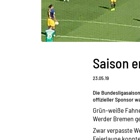
Saison e
23.05.19
Die Bundesligasaison
offizieller Sponsor wa
Grün-weiße Fahnen
Werder Bremen geg
Zwar verpasste We
Feierlaune konnte