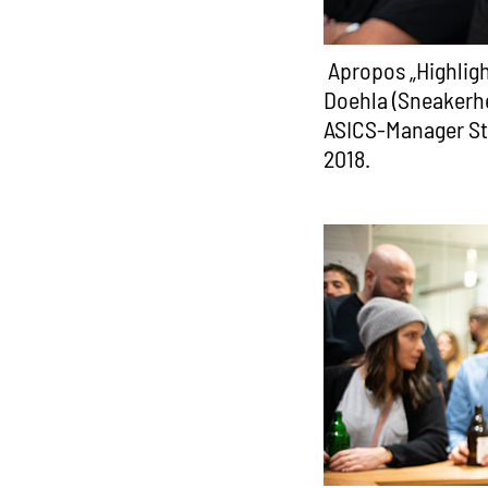
Apropos „Highligh
Doehla (Sneakerhe
ASICS-Manager St
2018.