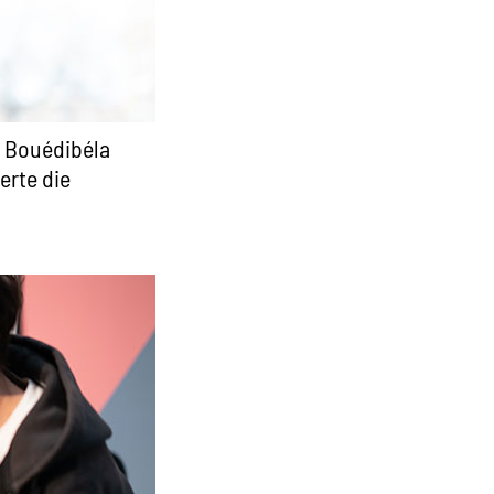
e Bouédibéla
erte die