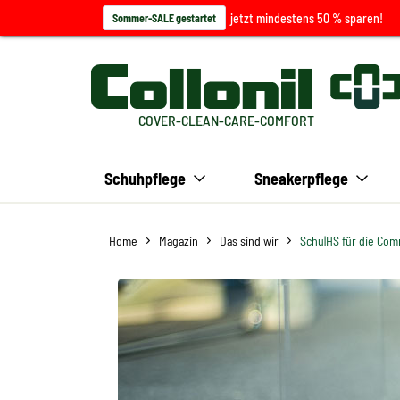
jetzt mindestens 50 % sparen!
Sommer-SALE gestartet
COVER-CLEAN-CARE-COMFORT
Schuhpflege
Sneakerpflege
Home
Magazin
Das sind wir
Schu|HS für die Com