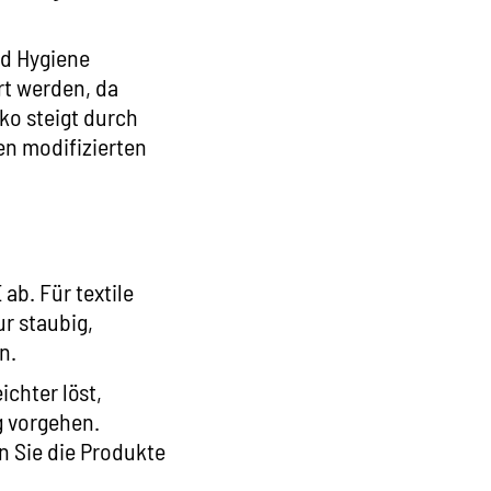
nd Hygiene
rt werden, da
ko steigt durch
en modifizierten
E
ab. Für textile
r staubig,
n.
chter löst,
g vorgehen.
n Sie die Produkte