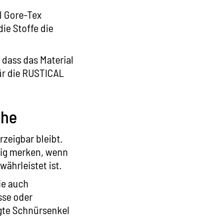
l Gore-Tex
die Stoffe die
 dass das Material
ür die
RUSTICAL
uhe
rzeigbar bleibt.
tig merken, wenn
ährleistet ist.
ie auch
sse oder
igte Schnürsenkel