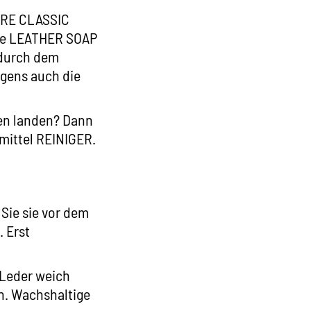
RE CLASSIC
ie
LEATHER SOAP
adurch dem
igens auch die
hen landen? Dann
lmittel REINIGER.
Sie sie vor dem
 Erst
 Leder weich
n. Wachshaltige