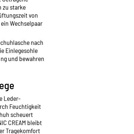
 zu starke
Lüftungszeit von
n ein Wechselpaar
 Schuhlasche nach
ie Einlegesohle
tung und bewahren
lege
e Leder-
rch Feuchtigkeit
chuh scheuert
NIC CREAM
bleibt
der Tragekomfort