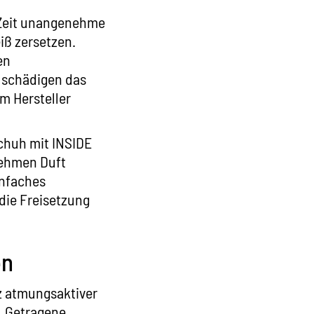
 Zeit unangenehme
iß zersetzen.
en
 schädigen das
m Hersteller
schuh mit
INSIDE
nehmen Duft
infaches
die Freisetzung
en
tz atmungsaktiver
. Getragene