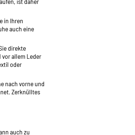
aufen, ist daher
 in Ihren
uhe auch eine
ie direkte
 vor allem Leder
xtil oder
he nach vorne und
net. Zerknülltes
kann auch zu