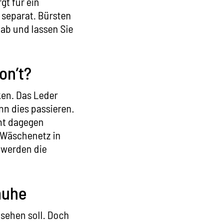
gt für ein
separat. Bürsten
ab und lassen Sie
on’t?
ken. Das Leder
nn dies passieren.
ht dagegen
 Wäschenetz in
 werden die
huhe
nsehen soll. Doch