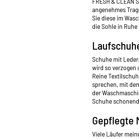
FRESH & CLEAN
S
angenehmes Trage
Sie diese im Was
die Sohle in Ruhe
Laufschuhe
Schuhe mit Ledera
wird so verzogen 
Reine Textilschuh
sprechen, mit de
der Waschmaschin
Schuhe schonend 
Gepflegte 
Viele Läufer mein