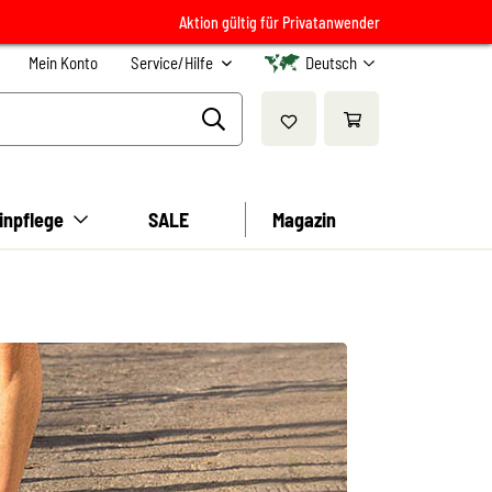
Aktion gültig für Privatanwender
Mein Konto
Service/Hilfe
Deutsch
inpflege
SALE
Magazin