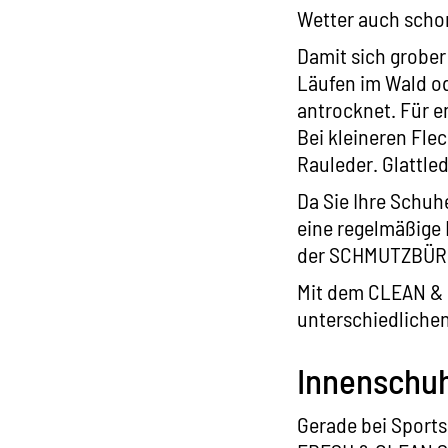
Wetter auch scho
Damit sich grober
Läufen im Wald o
antrocknet. Für e
Bei kleineren Fle
Rauleder. Glattle
Da Sie Ihre Schu
eine regelmäßige
der
SCHMUTZBÜR
Mit dem
CLEAN &
unterschiedlichen
Innenschuh
Gerade bei Sports