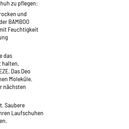
chuh zu pflegen:
trocken und
 der
BAMBOO
mit Feuchtigkeit
gung
e das
 halten,
EZE
. Das Deo
enen Moleküle.
ur nächsten
it. Saubere
 Ihren Laufschuhen
en.