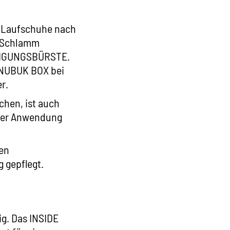
er Laufschuhe nach
r Schlamm
IGUNGSBÜRSTE
.
NUBUK BOX
bei
r.
hen, ist auch
 der Anwendung
en
 gepflegt.
ig. Das
INSIDE