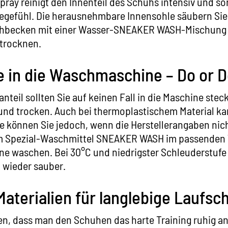
pray reinigt den Innenteil des Schuhs intensiv und sor
gefühl. Die herausnehmbare Innensohle säubern Sie 
chbecken mit einer Wasser-
SNEAKER WASH
-Mischung 
 trocknen.
 in die Waschmaschine – Do or D
nteil sollten Sie auf keinen Fall in die Maschine stec
und trocken. Auch bei thermoplastischem Material ka
e können Sie jedoch, wenn die Herstellerangaben nic
m Spezial-Waschmittel SNEAKER WASH im passenden
e waschen. Bei 30°C und niedrigster Schleuderstufe
wieder sauber.
Materialien für langlebige Laufsc
en, dass man den Schuhen das harte Training ruhig a