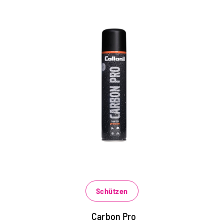
HighTech-Schutz für alle
Materialien
für Schuhe, Funktionsjacken, Handtaschen,
Rucksäcke und vieles mehr
wirkt wie eine sprühbare Membran mit
extremem Abperl-Effekt
vermindert Schnee, Salz und Wasserränder
Schützen
Carbon Pro