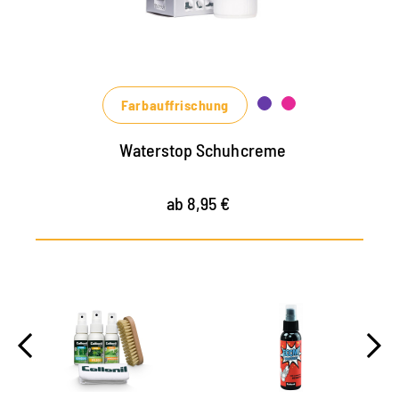
nährt das Leder, hält es strapazierfähig
in vielen Farbtönen, von klassischem
Schwarz und Braun bis zu modischen Blau-,
Grün- und Rottönen erhältlich
Farbauffrischung
Waterstop Schuhcreme
ab 8,95 €