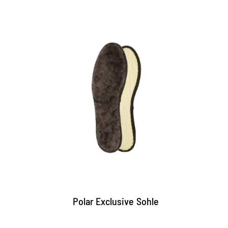
Kuschelige Wintersohle
Lammfell-Einlage mit wollig-weicher
Polsterung
wärmt den Fuß selbst bei empfindlich
kalten Temperaturen
maximaler Tragekomfort
Polar Exclusive Sohle