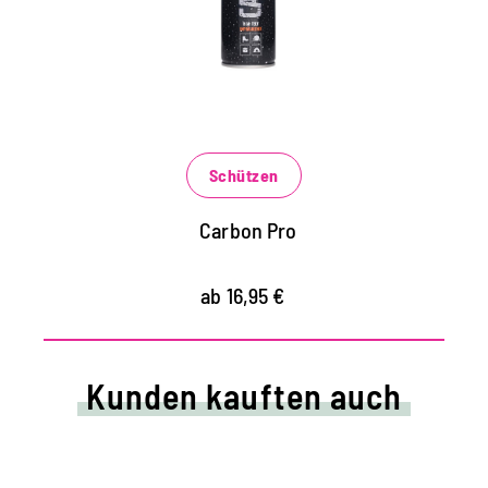
Rucksäcke und vieles mehr
wirkt wie eine sprühbare Membran mit
extremem Abperl-Effekt
vermindert Schnee, Salz und Wasserränder
Schützen
Carbon Pro
ab 16,95 €
Kunden kauften auch