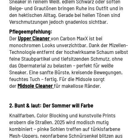
Sneaker in reinem Weiß, edlem Schwarz oder soften
Beige- und Grautönen bringen Ruhe ins Outfit und in
den hektischen Alltag. Gerade bei hellen Tönen sind
Verschmutzungen jedoch gnadenlos sichtbar.
Pflegeempfehlung:
Der
Upper Cleaner
von Carbon MaxX ist bei
monochromen Looks unverzichtbar. Dank der Mizellen-
Technologie entfernt der hochwirksame Schaum selbst
feine Staubpartikel und tiefsitzenden Schmutz, ohne
das Obermaterial zu belasten – perfekt für weiße
Sneaker. Eine sanfte Bürste, kreisende Bewegungen,
feuchtes Tuch – fertig. Für die Midsole sorgt
der
Midsole Cleaner
für makellose Ränder.
2. Bunt & laut: Der Sommer will Farbe
Knallfarben, Color Blocking und kunstvolle Prints
erobern die Straßen. 2025 wird modisch mutig
kombiniert – pinke Sohlen treffen auf türkisfarbene
Mesh-Uppers, neonfarbene Schnürsenkel blitzen aus