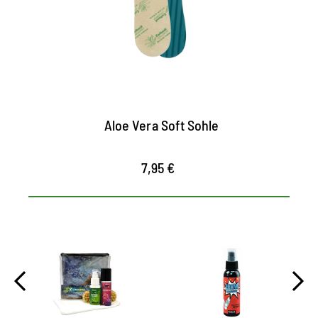
die softe Mikrofaser-Oberfläche mit Aloe
Vera sorgt für hohen Tragekomfort
der Pflanzen-Extrakt bindet Feuchtigkeit
und pflegt die Haut
das Rillenprofil an der Unterseite bietet
optimale Luftzirkulation, verhindert
Aloe Vera Soft Sohle
Rutschen und gibt sicheren Halt im Schuh
7,95 €