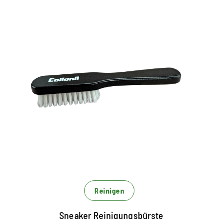
Handliche
Reinigungsbürste
zur Trocken- und Feuchtreinigung von
Textilien und Sneaker
zur schonenden Reinigung aller Lederarten
vielseitig einsetzbar
Reinigen
Sneaker Reinigungsbürste